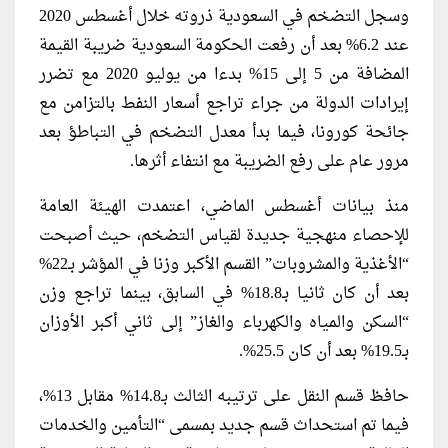
وسجل التضخم في السعودية ذروته خلال أغسطس 2020
عند 6.2% بعد أن رفعت الحكومة السعودية ضريبة القيمة
المضافة من 5 إلى 15% بدءا من يوليو 2020 مع تضرر
إيرادات الدولة من جراء تراجع أسعار النفط بالتزامن مع
جائحة كورونا، فيما بدأ معدل التضخم في التباطؤ بعد
مرور عام على رفع الضريبة مع انتفاء أثرها.
منذ بيانات أغسطس الماضي، اعتمدت الهيئة العامة
للإحصاء منهجية جديدة لقياس التضخم، حيث أصبحت
“الأغذية والمشروبات” القسم الأكبر وزنا في المؤشر بـ22%
بعد أن كان ثانيا بـ18.8% في السابق، بينما تراجع وزن
“السكن والمياه والكهرباء والغاز” إلى ثاني أكبر الأوزان
بـ19.5% بعد أن كان 25.5%.
حافظ قسم النقل على ترتيبه الثالث بـ14.8% مقابل 13%،
فيما تم استحداث قسم جديد بمسمى “التأمين والخدمات