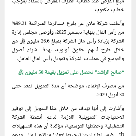
مبلغ القرض عند مطالبة الطرف المقرض بالسداد بموجب
خطاب مكتوب.
وأعلنت شركة ملان عن بلوغ خسائرها المتراكمة 99.21%
من رأس المال بنهاية ديسمبر 2025، وأوصى مجلس إدارة
الشركة بزيادة رأس مال الشركة بمبلغ 26.6 مليون ريال من
خلال طرح أسهم حقوق أولوية، بهدف شراء أصول
والتوسع في عمليات الشركة وتمويل رأس المال العامل.
“صالح الراشد” تحصل على تمويل بقيمة 50 مليون ريال
من مصرف الإنماء، موضحة أن مدة التمويل تمتد حتى
30 أبريل 2029.
وأشارت إلى أنها تهدف من خلال هذا التمويل إلى توفير
الاحتياجات التمويلية اللازمة لدعم أنشطة الشركة
التشغيلية وخططها التوسعية، مؤكدة أن هذه التسهيلات
تأتي ضمن إطار إستراتيجيتها لتعزيز مركزها المالي ودعم