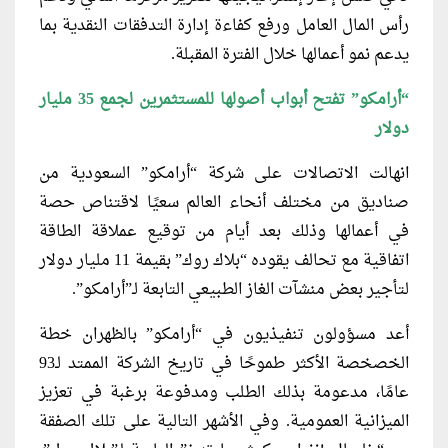
رأس المال العامل ورفع كفاءة إدارة التدفقات النقدية بما
يدعم نمو أعمالها خلال الفترة المقبلة.
“أرامكو” تفتح أبواب أصولها للمستثمرين لجمع 35 مليار
دولار
انهالت الاتصالات على شركة “أرامكو” السعودية من
صناديق من مختلف أنحاء العالم سعيًا لاقتناص حصة
في أعمالها وذلك بعد أيام من توقيع عملاقة الطاقة
اتفاقية مع تحالف يقوده “بلاك روك” بقيمة 11 مليار دولار
لتأجير بعض منشآت الغاز الطبيعي التابعة لـ”أرامكو”.
أعد مسؤولون تنفيذيون في “أرامكو” بالظهران خطة
الخصخصة الأكثر طموحًا في تاريخ الشركة الممتد لـ93
عامًا، مدعومة بذلك الطلب ومدفوعة برغبة في تعزيز
الميزانية العمومية. وفي الأشهر التالية على تلك الصفقة