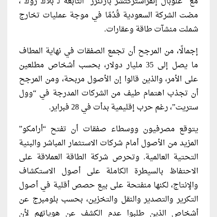
مع “غلوبال إنفراستركتشر بارتنرز” التابعة لـ”بلاك روك”،
مضت الشركة السعودية قُدُمًا في موجة عمليات تخارج
شملت منشآت طاقة وعقارات.
إجمالًا، من المرجح أن تجمع الصفقات في نهاية المطاف
ما يصل إلى 35 مليار دولار، بحسب أشخاص مطلعين
على الأمر، والذين قالوا إن الأصول مربحة، ومن المرجح
أن تجذب اهتمام طيف من الشركات المدرجة في “وول
ستريت”، رغم حرب إقليمية بدأت في 28 فبراير.
يتوقع مصرفيون ووسطاء صفقات أن تفتح “أرامكو”
المزيد من الأصول أمام شركات الاستثمار المباشر والبنية
التحتية العالمية. وتحرص شركة الطاقة العملاقة على
الاحتفاظ بالسيطرة الكاملة على أصول الاستكشاف
والإنتاج، لكنها منفتحة على بيع حصص أقلية في أصول
التكرير والتصدير والنقل والتخزين، بحسب بلومبرج عن
أشخاص الذين طلبوا عدم الكشف عن هوياتهم لأن