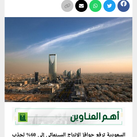
السعودية ترفع حوافز الإنتاج السينمائي إلى 60% لجذب