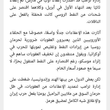
إدارة ترامب قد أصدرت إعفاءً أوليًا في مارس، ثم إعفاءً
ثانيًا بعد انتهاء الأول في أبريل، وكلاهما اقتصر على
شحنات من النفط الروسي كانت مُحمّلة بالفعل على
الناقلات.
أثارت هذه الإعفاءات جدلًا واسعًا، خصوصًا مع الحلفاء
الأوروبيين الذين يعتبرون العقوبات ضرورية لحرمان
روسيا من إيرادات النفط وتقليص تمويلها للحرب في
أوكرانيا. ويقول منتقدون إن تخفيف العقوبات ساهم في
إثراء موسكو، رغم اقتصاره على النفط المنقول بحرًا، لا
سيما مع صعود أسعار الخام.
لكن بعض الدول، من بينها الهند وإندونيسيا، ضغطت على
إدارة ترامب لتمديد الإعفاءات من العقوبات، في ظل
حرمان السوق من ملايين البراميل يوميًا بفعل حرب إيران
والإغلاق شبه الكامل لمضيق هرمز.