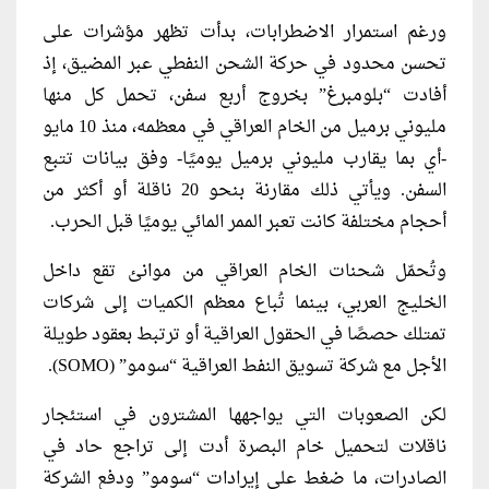
ورغم استمرار الاضطرابات، بدأت تظهر مؤشرات على
تحسن محدود في حركة الشحن النفطي عبر المضيق، إذ
أفادت “بلومبرغ” بخروج أربع سفن، تحمل كل منها
مليوني برميل من الخام العراقي في معظمه، منذ 10 مايو
-أي بما يقارب مليوني برميل يوميًا- وفق بيانات تتبع
السفن. ويأتي ذلك مقارنة بنحو 20 ناقلة أو أكثر من
أحجام مختلفة كانت تعبر الممر المائي يوميًا قبل الحرب.
وتُحمّل شحنات الخام العراقي من موانئ تقع داخل
الخليج العربي، بينما تُباع معظم الكميات إلى شركات
تمتلك حصصًا في الحقول العراقية أو ترتبط بعقود طويلة
الأجل مع شركة تسويق النفط العراقية “سومو” (SOMO).
لكن الصعوبات التي يواجهها المشترون في استئجار
ناقلات لتحميل خام البصرة أدت إلى تراجع حاد في
الصادرات، ما ضغط على إيرادات “سومو” ودفع الشركة