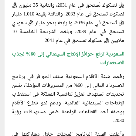
ريال لصكوك تُستحق في عام 2031، والثانية 35 مليون ريال
لصكوك تستحق في عام 2033، والثالثة بقيمة 1.010 مليار
ريال تُستحق في عام 2036، والرابعة بنحو مليار ريال سعودي
تستحق في عام 2039، وبلغت الشريحة الخامسة 10
ملايين ريال لصكوك تستحق في عام 2041.
السعودية ترفع حوافز الإنتاج السينمائي إلى 60% لجذب
الاستثمارات
رفعت هيئة الأفلام السعودية سقف الحوافز في برنامج
الاسترداد المالي إلى 60% من المصروفات المؤهلة، ضمن
تحديثات تستهدف تعزيز تنافسية المملكة في استقطاب
الإنتاجات السينمائية العالمية، ودعم نمو قطاع الأفلام
بوصفه أحد القطاعات الواعدة ضمن مستهدفات رؤية
2030.
وأعلنت الهيئة البرنامج المحدّث خلال مشاركتها في