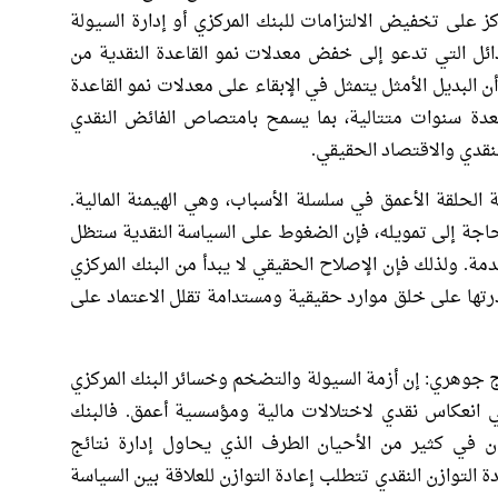
ز على تخفيض الالتزامات للبنك المركزي أو إدارة السيولة
لبدائل التي تدعو إلى خفض معدلات نمو القاعدة النقدية من
ن البديل الأمثل يتمثل في الإبقاء على معدلات نمو القاعدة
لعدة سنوات متتالية، بما يسمح بامتصاص الفائض النقدي
النقدي والاقتصاد الحقيقي.
الحلقة الأعمق في سلسلة الأسباب، وهي الهيمنة المالية.
لحاجة إلى تمويله، فإن الضغوط على السياسة النقدية ستظل
مة. ولذلك فإن الإصلاح الحقيقي لا يبدأ من البنك المركزي
قدرتها على خلق موارد حقيقية ومستدامة تقلل الاعتماد على
اج جوهري: إن أزمة السيولة والتضخم وخسائر البنك المركزي
 انعكاس نقدي لاختلالات مالية ومؤسسية أعمق. فالبنك
ان في كثير من الأحيان الطرف الذي يحاول إدارة نتائج
 التوازن النقدي تتطلب إعادة التوازن للعلاقة بين السياسة