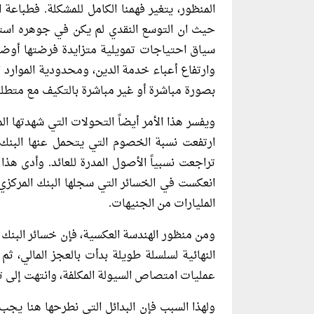
المنظور، يتغير فهمنا الكامل للمشكلة. فطباعة 
حيث ان التوسع النقدي لم يكن في جوهره استج
سياق احتياجات تمويلية متزايدة فرضتها أوضاع ا
وارتفاع أعباء خدمة الدين، ومحدودية الموارد ا
بصورة مباشرة أو غير مباشرة بالتكيف مع متطلبا
ويفسر هذا الأمر أيضاً التحولات التي شهدتها ال
ارتفعت نسبة الخصوم التي يتحمل عنها البنك ا
تراجعت نسبياً الأصول المدرة للعائد. وأدى هذ
انعكست في الخسائر التي سجلها البنك المركز
المليارات من الجنيهات.
ومن منظور الهندسة العكسية، فإن خسائر البنك 
النهائية لسلسلة طويلة بدأت بالعجز المالي، ثم
عمليات امتصاص السيولة المكلفة، وانتهت إلى ت
ولهذا السبب فإن البدائل التي نطرحها هنا يجب ا