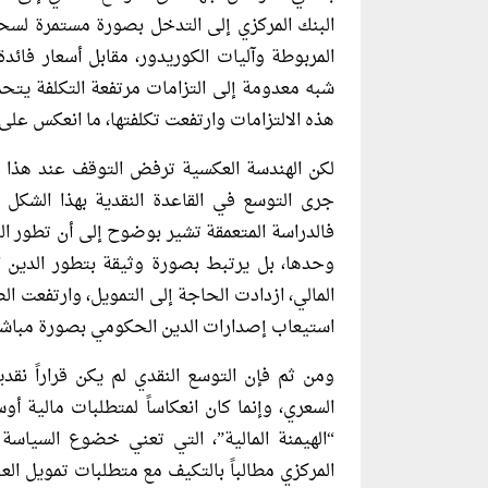
البنك المركزي إلى التدخل بصورة مستمرة لسح
المربوطة وآليات الكوريدور، مقابل أسعار فائد
شبه معدومة إلى التزامات مرتفعة التكلفة يتحمل
هذه الالتزامات وارتفعت تكلفتها، ما انعكس على ه
لكن الهندسة العكسية ترفض التوقف عند هذا المس
جرى التوسع في القاعدة النقدية بهذا الشكل من
فالدراسة المتعمقة تشير بوضوح إلى أن تطور الن
وحدها، بل يرتبط بصورة وثيقة بتطور الدين الع
المالي، ازدادت الحاجة إلى التمويل، وارتفعت ا
استيعاب إصدارات الدين الحكومي بصورة مباشرة
ومن ثم فإن التوسع النقدي لم يكن قراراً نقدي
السعري، وإنما كان انعكاساً لمتطلبات مالية أو
“الهيمنة المالية”، التي تعني خضوع السياسة
المركزي مطالباً بالتكيف مع متطلبات تمويل الع