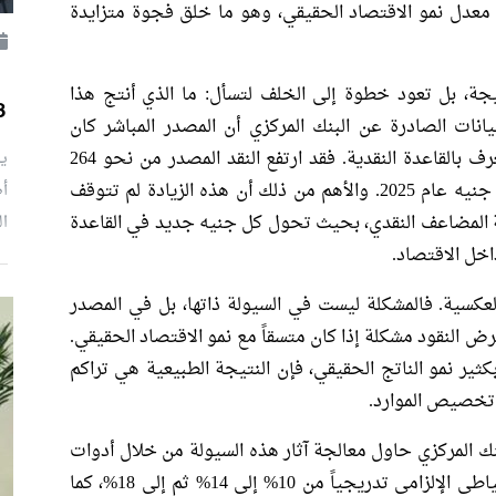
 معدل نمو الاقتصاد الحقيقي، وهو ما خلق فجوة متزايدة
يجة، بل تعود خطوة إلى الخلف لتسأل: ما الذي أنتج هذا
63% من أص
نات الصادرة عن البنك المركزي أن المصدر المباشر كان
التوسع المستمر في النقود عالية القوة أو ما يعرف بالقاعدة النقدية. فقد ارتفع النقد المصدر من نحو 264
مليار جنيه عام 2013 إلى أكثر من 1.5 تريليون جنيه عام 2025. والأهم من ذلك أن هذه الزيادة لم تتوقف
ة المضاعف النقدي، بحيث تحول كل جنيه جديد في القاعدة
ال
اخل الاقتصاد.
لعكسية. فالمشكلة ليست في السيولة ذاتها، بل في المصدر
عرض النقود مشكلة إذا كان متسقاً مع نمو الاقتصاد الحقيقي.
بكثير نمو الناتج الحقيقي، فإن النتيجة الطبيعية هي تراكم
خصيص الموارد.
ك المركزي حاول معالجة آثار هذه السيولة من خلال أدوات
السياسة النقدية التقليدية. فقد رفع نسبة الاحتياطي الإلزامي تدريجياً من 10% إلى 14% ثم إلى 18%، كما