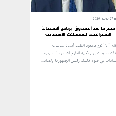
27 يوليو, 2026
مصر ما بعد الصندوق: برنامج الاستجابة
الاستراتيجية للمعضلات الاقتصادية
لم: أ.د/ أنور محمود النقيب أستاذ سياسات
اقتصاد والتمويل بكلية العلوم الإدارية أاكاديمية
سادات في ضوء تكليف رئيس الجمهورية بإعداد...
نطقة إعلانية