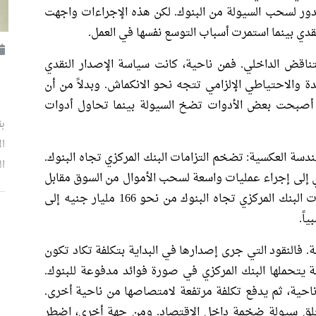
ور لسحب السيولة من البنوك. لكن هذه الإجراءات واجهت
قدي بينما استمرت أسباب التوسع نفسها في العمل.
ناقض الداخلي. فمن ناحية، كانت سياسة الإصدار النقدي
ة والاحتياطي الإلزامي تتجه نحو الانكماش. وبدلاً من أن
، أصبحت بعض الأدوات تضخ السيولة بينما تحاول أدوات
بق
ال
ندسة العكسية: تضخم التزامات البنك المركزي تجاه البنوك.
ال
ي إلى إجراء عمليات واسعة لسحب الأموال من السوق مقابل
دفع فوائد للبنوك. ونتيجة لذلك ارتفعت التزامات البنك المركزي تجاه البنوك من نحو 166 مليار جنيه إلى
م
فالنقود التي جرى إصدارها في البداية بتكلفة تكاد تكون
فة يتحملها البنك المركزي في صورة فوائد مدفوعة للبنوك.
احية، ثم يدفع تكلفة مرتفعة لامتصاصها من ناحية أخرى.
خلق سيولة ضخمة داخل الاقتصاد. ومن جهة أخرى، اضطر