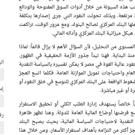
ب هذه السيولة من خلال أدوات السوق المفتوحة والودائع
ة مرتفعة. وبذلك تحولت النقود التي جرى إصدارها بتكلفة
ها البنك المركزي لصالح البنوك. ومع مرور الوقت، تراكمت
يكل ميزانية البنك المركزي وأدائه المالي.
توى من التحليل، لأن السؤال الأهم لا يزال قائماً: لماذا
ذ البداية. فهنا تبدأ جذور الأزمة الحقيقية في الظهور.
ال
قود عالية القوة في مصر لا يمكن تفسيره بالسياسة النقدية
ام واحتياجات تمويل الموازنة العامة. فكلما اتسع العجز
لضغوط الواقعة على البنك المركزي للتوسع في خلق النقود أو
إس
 أو غير مباشرة.
اً خالصاً يستهدف إدارة الطلب الكلي أو تحقيق الاستقرار
سع فرضتها أوضاع المالية العامة للدولة. وهنا تظهر ظاهرة
رق
 النقدية لاحتياجات السياسة المالية، بحيث يصبح البنك
جز أكثر من التزامه بأهداف استقرار الأسعار. ومن خلال هذا