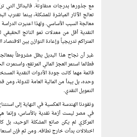
مع جذورها بدرجات متفاوتة. فالبدائل التي ترك
تعالج الآثار المباشرة للمشكلة، بينما تقترب ا
معالجة السبب الأساسي. ولهذا اعتبرت الدراسة أ
النقدية أقل من معدلات نمو الناتج الحقيقي 
المتراكم تدريجياً وإعادة التوازن بين الاقتصاد 
غير أن نجاح هذا البديل يظل مشروطاً بمعالجة 
فطالما استمر العجز المالي المرتفع، واستمرت ا
قائمة مهما كانت جودة الأدوات النقدية المستخد
وحده، بل يبدأ من المالية العامة للدولة، ومن 
التمويل النقدي.
وتقودنا الهندسة العكسية في النهاية إلى استنت
في مصر ليست أزمة نقدية بالأساس، وإنما هي
المركزي لم يكن صانع المشكلة الوحيد، بل ك
اختلالات بدأت خارج نطاقه. ومن ثم فإن استعادة