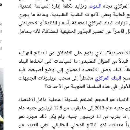
م
 المركزي تجاه
البنوك
، وتزايد تكلفة إدارة السياسة النقدية،
 فعالية بعض الأدوات النقدية التقليدية. وعادة ما يجري
ارات البنك المركزي المتعلقة بأسعار الفائدة أو الاحتياطي
بق
يظل قاصراً عن تفسير الجذور الحقيقية للمشكلة، لأنه يتعامل
ال
جو
ال
اقتصادية”، الذي يقوم على الانطلاق من النتائج النهائية
 فبدلاً من السؤال التقليدي: ما السياسات التي اتخذها البنك
عمقاً: كيف وصل الاقتصاد المصري إلى وضع أصبحت فيه
البنك المركزي
مضطراً إلى سحب تريليونات الجنيهات
الأولى في هذه السلسلة الطويلة من الأحداث؟
ت الانتباه هو الحجم الضخم للسيولة المحلية داخل الاقتصاد
المصري. فقد ارتفعت السيولة من نحو 1.3 تريليون جنيه عام 2013 إلى ما يقرب من 12.8 تريليون جنيه عام
2025، بالتوازي مع ارتفاع الودائع المصرفية إلى ما يقرب من 13 تريليون جنيه. ولم يكن ذلك مجرد نمو
اً معدلات نمو الناتج المحلي الحقيقي. ففي العديد من