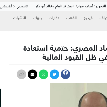
لتحرير / أسامه سرايا | المشرف العام / خالد أبو بكر
|
الخميس، 6 أغسطس 2026
راف
فيديو
الذهب
عقارات
بنوك
النشرات
م
اد المصري: حتمية استعادة
ي ظل القيود المالية
م