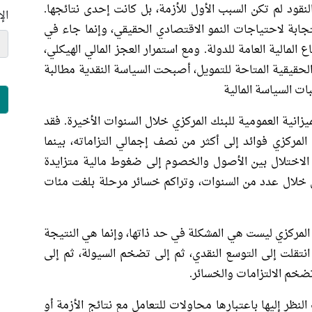
النقود لم تكن السبب الأول للأزمة، بل كانت إحدى نتائجها.
ال
ابة لاحتياجات النمو الاقتصادي الحقيقي، وإنما جاء في
لمالية العامة للدولة. ومع استمرار العجز المالي الهيكلي،
لحقيقية المتاحة للتمويل، أصبحت السياسة النقدية مطالبة
ت السياسة المالية
ميزانية العمومية للبنك المركزي خلال السنوات الأخيرة. فقد
لمركزي فوائد إلى أكثر من نصف إجمالي التزاماته، بينما
ا الاختلال بين الأصول والخصوم إلى ضغوط مالية متزايدة
ي خلال عدد من السنوات، وتراكم خسائر مرحلة بلغت مئات
المركزي ليست هي المشكلة في حد ذاتها، وإنما هي النتيجة
 انتقلت إلى التوسع النقدي، ثم إلى تضخم السيولة، ثم إلى
ضخم الالتزامات والخسائر.
لنظر إليها باعتبارها محاولات للتعامل مع نتائج الأزمة أو