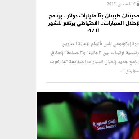
6 أغسطس, 2026
مدينتان طبيتان بـ5 مليارات دولار.. برنامج
إحلال السيارات.. الاحتياطي يرتفع للشهر
الـ47
رة إيكونومي بلس تأتيكم برعاية العناوين
رئيسية ترتيبات بين "المالية" و"الصناعة" لإطلاق
نامج جديد لإحلال السيارات المتقادمة "عز العرب
سويدي"...