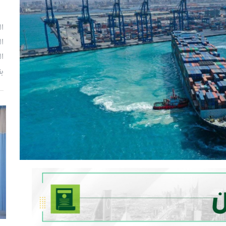
ال
ال
ال
بق