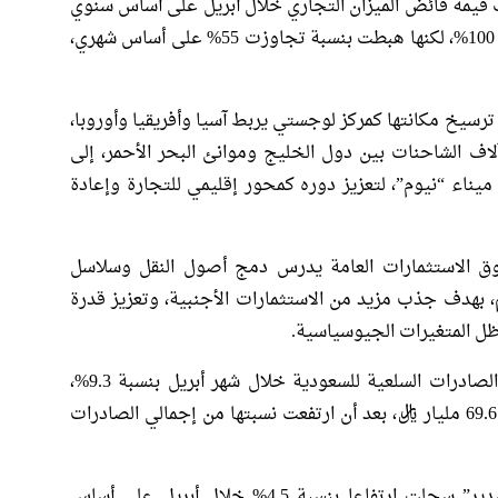
 قيمة فائض الميزان التجاري خلال أبريل على أساس سنوي
لتصل إلى 25.4 مليار ريال، محققة قفزة بأكثر من 100%، لكنها هبطت بنسبة تجاوزت 55% على أساس شهري،
سيخ مكانتها كمركز لوجستي يربط آسيا وأفريقيا وأوروبا،
ف الشاحنات بين دول الخليج وموانئ البحر الأحمر، إلى
ناء “نيوم”، لتعزيز دوره كمحور إقليمي للتجارة وإعادة
وق الاستثمارات العامة يدرس دمج أصول النقل وسلاسل
 بهدف جذب مزيد من الاستثمارات الأجنبية، وتعزيز قدرة
ظل المتغيرات الجيوسياسية.
وأظهرت بيانات الهيئة العامة للإحصاء ارتفاع الصادرات السلعية للسعودية خلال شهر أبريل بنسبة 9.3%،
مدفوعة بارتفاع الصادرات النفطية 11.7%، إلى 69.6 مليار ريال، بعد أن ارتفعت نسبتها من إجمالي الصادرات
أما الصادرات غير النفطية “شاملة إعادة التصدير” سجلت ارتفاعا بنسبة 4.5% خلال أبريل على أساس