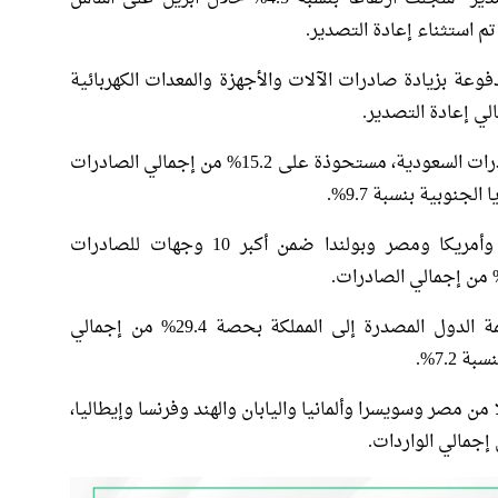
يمة السلع المعاد تصديرها 20.4%، مدفوعة بزيادة صادرات الآلات والأجهزة والمعدات الكهربائية
وحافظت الصين على موقعها كأكبر وجهة للصادرات السعودية، مستحوذة على 15.2% من إجمالي الصادرات
كما جاءت الهند واليابان ومالطا وسنغافورة وأمريكا ومصر وبولندا ضمن أكبر 10 وجهات للصادرات
في جانب الواردات، تصدرت الصين أيضا قائمة الدول المصدرة إلى المملكة بحصة 29.4% من إجمالي
رة للمملكة كلا من مصر وسويسرا وألمانيا واليابان والهند وفرنسا وإيطاليا،