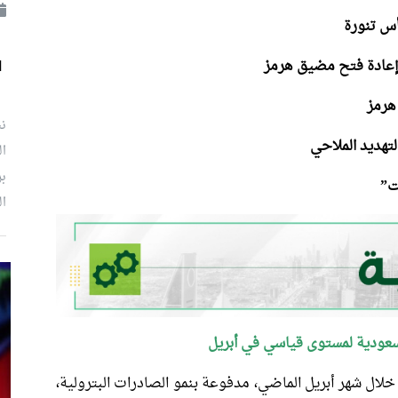
أس تنورة
إعادة فتح مضيق هرمز
ل
نش
هديد الملاحي
ال
بر
ت”
ال
لسعودية لمستوى قياسي في أبريل
ال شهر أبريل الماضي، مدفوعة بنمو الصادرات البترولية،