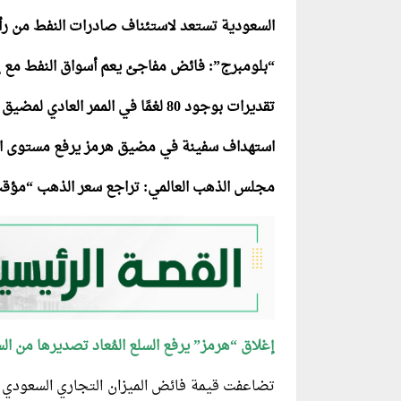
السعودية تستعد لاستئناف صادرات النفط من ر
“بلومبرج”: فائض مفاجئ يعم أسواق النفط مع 
تقديرات بوجود 80 لغمًا في الممر العادي لمضيق هرمز
استهداف سفينة في مضيق هرمز يرفع مستوى الت
مجلس الذهب العالمي: تراجع سعر الذهب “مؤق
إغلاق “هرمز” يرفع السلع المُعاد تصديرها من ا
تضاعفت قيمة فائض الميزان التجاري السعودي خل