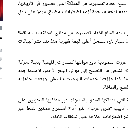
سلع المعاد تصديرها من المملكة أعلى مستوى في تاريخها،
لسعودية لتخفيف حدة أزمة اضطرابات مضيق هرمز على دول
وأظهرت بيانات الهيئة العامة للإحصاء، قفزة في قيمة السلع المُعاد تصديرها من موانئ المملكة بنسبة 20%
“
في شهر أبريل على أساس سنوي، لتصل إلى 15.5 مليار ريال، لتسجل أعلى قيمة شهرية منذ بدء نشر البيانات
ال
لل
 عززت السعودية دور موانئها كمسارات إقليمية بديلة لحركة
وإ
الشحن من الخليج إلى موانئ البحر الأحمر، لا سيما جدة
ز. كما عززت الخدمات اللوجستية للسفن، ورفعت جاهزية
سلع والطاقة.
 التي تمتلكها السعودية، سواء عبر منفذيها البحريين على
 أنابيب “شرق-غرب”، الذي أتاح استمرار تصدير النفط عبر
ثير اضطرابات الملاحة على تدفقات الخام.