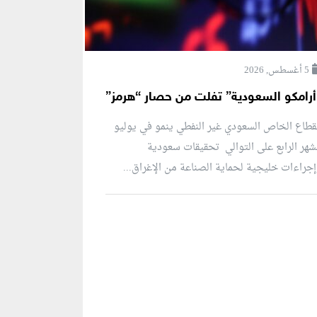
5 أغسطس, 2026
أرامكو السعودية” تفلت من حصار “هرمز”
قطاع الخاص السعودي غير النفطي ينمو في يوليو
شهر الرابع على التوالي تحقيقات سعودية
جراءات خليجية لحماية الصناعة من الإغراق...