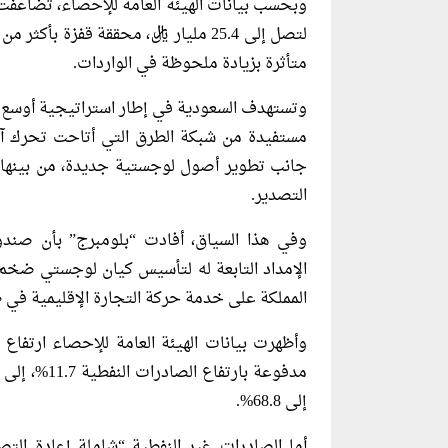
وبحسب بيانات الهيئة العامة للإحصاء، تضاعفت
متأثرة بزيادة ملحوظة في الواردات.
وتستهدف السعودية في إطار استراتيجية أوسع تر
مستفيدة من شبكة الطرق التي أتاحت تحرك آلا
جانب تطوير أصول لوجستية جديدة، من بينها مي
التصدير.
وفي هذا السياق، أفادت “بلومبرج” بأن صند
الإمداد التابعة له لتأسيس كيان لوجستي ضخم،
المملكة على خدمة حركة التجارة الإقليمية في 
إلى 68.8%.