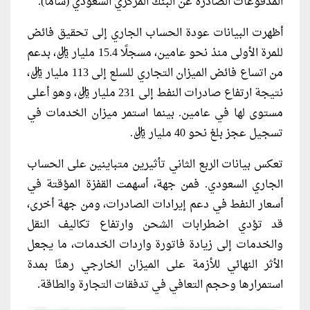
المدفوعات الصادرة عن البنك المركزي السعودي (ساما).
أظهرت البيانات عودة الحساب الجاري إلى تحقيق فائض
للمرة الأولى منذ نحو عامين، مسجلًا 15.4 مليار ريال، بدعم
من اتساع فائض الميزان التجاري للسلع إلى 113 مليار ريال،
نتيجة ارتفاع صادرات النفط إلى 231 مليار ريال، وهو أعلى
مستوى لها في عامين. بينما استمر ميزان الخدمات في
تسجيل عجز بلغ نحو 40 مليار ريال.
تعكس بيانات الربع الثاني تأثيرين متباينين على الحساب
الجاري السعودي. فمن جهة، أسهمت القفزة المؤقتة في
أسعار النفط في دعم إيرادات الصادرات، ومن جهة أخرى،
قد تؤدي اضطرابات الشحن وارتفاع تكاليف النقل
والخدمات إلى زيادة فاتورة واردات الخدمات، ما يجعل
الأثر النهائي للأزمة على الميزان الخارجي رهنًا بمدة
استمرارها وحجم التعافي في تدفقات التجارة والطاقة.