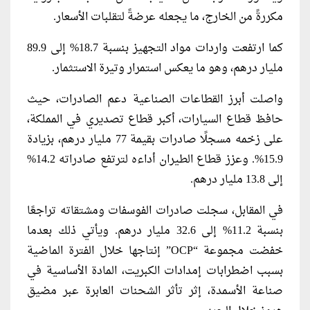
مكررةً من الخارج، ما يجعله عرضةً لتقلبات الأسعار.
كما ارتفعت واردات مواد التجهيز بنسبة 18.7% إلى 89.9
مليار درهم، وهو ما يعكس استمرار وتيرة الاستثمار.
واصلت أبرز القطاعات الصناعية دعم الصادرات، حيث
حافظ قطاع السيارات، أكبر قطاع تصديري في المملكة،
على زخمه مسجلًا صادرات بقيمة 77 مليار درهم، بزيادة
15.9%. وعزز قطاع الطيران أداءه لترتفع صادراته 14.2%
إلى 13.8 مليار درهم.
في المقابل، سجلت صادرات الفوسفات ومشتقاته تراجعًا
بنسبة 11.2% إلى 32.6 مليار درهم. ويأتي ذلك بعدما
خفضت مجموعة “OCP” إنتاجها خلال الفترة الماضية
بسبب اضطرابات إمدادات الكبريت، المادة الأساسية في
صناعة الأسمدة، إثر تأثر الشحنات العابرة عبر مضيق