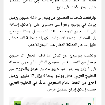
الخام عبر خط أنابيب “شرق–غرب” إلى مرافئ التصدير
على البحر الأحمر في ينبع.
وارتفعت شحنات التصدير من ينبع إلى 4.19 مليون برميل
يوميًا في يونيو، وهو أعلى مستوى على الإطلاق، إضافة
إلى ذلك، جرى توريد نحو 550 ألف برميل يوميًا من ينبع
إلى المصافي ومحطات توليد الكهرباء وتحلية المياه على
طول ساحل المملكة المطل على البحر الأحمر.
وكشفت بلومبرج عن تمكن 17 ناقلة تحمل 24 مليون
برميل من النفط الخام السعودي العالق، الذي جرى تحميله
في فبراير ومارس، من عبور مضيق هرمز والخروج من
الخليج العربي خلال يونيو، بينما لا يزال 17 مليون برميل
أخرى من النفط الخام السعودي عالقًا في الخليج العربي
بسبب إغلاق إيران لمضيق هرمز.