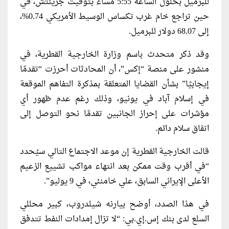
للبرميل بحلول الساعة 5:55 مساءً بتوقيت جرينتش، في
حين تراجع خام غرب تكساس الوسيط الأمريكي 0.74%،
إلى 68.07 دولار للبرميل.
وقد ذكر متحدث باسم وزارة الخارجية القطرية، في
منشور على منصة “إكس”، أن المحادثات أحرزت “تقدمًا
إيجابيًا” بشأن القضايا المتعلقة بمذكرة التفاهم الموقعة
في إسلام آباد في يونيو، وذلك رغم عدم ظهور أي
مؤشرات على إحراز الجانبين تقدمًا نحو التوصل إلى
اتفاق سلام دائم.
قالت الخارجية القطرية إن موعد الاجتماع التالي سيُحدد
“في أقرب وقت ممكن بعد انتهاء مواكب تشييع الزعيم
الأعلى الإيراني السابق، علي خامنئي، في 9 يوليو”.
في هذا الصدد، أوضح بيارنه شيلدروب، كبير محللي
السلع لدى بنك إس.إي.بي: “لا تزال إمدادات النفط تتدفق