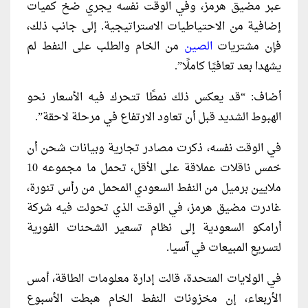
عبر مضيق هرمز، وفي الوقت نفسه يجري ضخ كميات
إضافية من الاحتياطيات الاستراتيجية. إلى جانب ذلك،
فإن مشتريات
الصين
من الخام والطلب على النفط لم
يشهدا بعد تعافيًا كاملًا”.
أضاف: “قد يعكس ذلك نمطًا تتحرك فيه الأسعار نحو
الهبوط الشديد قبل أن تعاود الارتفاع في مرحلة لاحقة”.
في الوقت نفسه، ذكرت مصادر تجارية وبيانات شحن أن
خمس ناقلات عملاقة على الأقل، تحمل ما مجموعه 10
ملايين برميل من النفط السعودي المحمل من رأس تنورة،
غادرت مضيق هرمز، في الوقت الذي تحولت فيه شركة
أرامكو السعودية إلى نظام تسعير الشحنات الفورية
لتسريع المبيعات في آسيا.
في الولايات المتحدة، قالت إدارة معلومات الطاقة، أمس
الأربعاء، إن مخزونات النفط الخام هبطت الأسبوع