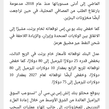
الماضي إلى أدنى مستوياتها منذ عام 2018، مدعومة
بارتفاع الطلب من المصافي المحلية، في حين تراجعت
أيضًا مخزونات البنزين.
كما خفض بنك يو.بي.إس توقعاته لخام برنت، مشيرًا إلى
الاتفاق بين الولايات المتحدة وإيران، والزيادة اللاحقة في
شحن النفط عبر مضيق هرمز.
عدل البنك توقعاته لأسعار خام برنت في الربع الثالث،
بخفض قدره 25 دولارًا للبرميل إلى 80 دولارًا، كما خفض
توقعاته للربع الرابع بمقدار 10 دولارات للبرميل إلى 80
دولارًا، وخفض أيضًا توقعاته لعام 2027 بمقدار 10
دولارات للبرميل إلى 75 دولارًا.
يتوقع محللو بنك إتش.إس.بي.سي أن “تستوعب السوق
البراميل العائدة من الشرق الأوسط من خلال إعادة الملء
التدريجي للمخزونات، إلى جانب إنهاء عمليات السحب