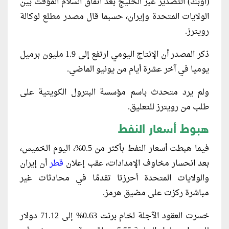
(أوبك) التصدير عبر الخليج بعد اتفاق السلام المؤقت بين
الولايات المتحدة وإيران، حسبما قال مصدر مطلع لوكالة
رويترز.
ذكر المصدر أن الإنتاج اليومي ارتفع إلى 1.9 مليون برميل
يوميا في آخر عشرة أيام من ‌يونيو ⁠الماضي.
ولم يرد متحدث باسم مؤسسة البترول الكويتية على
طلب من رويترز للتعليق.
هبوط أسعار النفط
فيما هبطت أسعار النفط بأكثر من 0.5%، اليوم الخميس،
بعد انحسار مخاوف الإمدادات، عقب إعلان
قطر
أن إيران
والولايات المتحدة أحرزتا تقدمًا في محادثات غير
مباشرة ركزت على مضيق هرمز.
خسرت العقود الآجلة لخام برنت 0.63% إلى 71.12 دولار