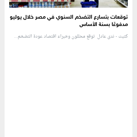
توقعات بتسارع التضخم السنوي في مصر خلال يوليو
مدفوعًا بسنة الأساس
كتبت - ندى عادل توقع محللون وخبراء اقتصاد عودة التضخم...
منطقة إعلانية