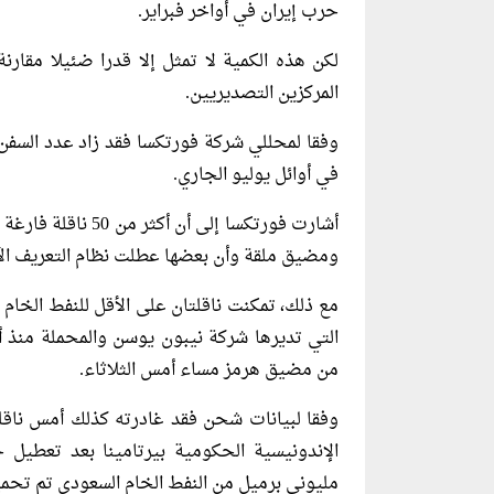
حرب إيران في ‌أواخر ⁠فبراير.
لكن هذه الكمية لا تمثل إلا قدرا ضئيلا مقا
المركزين التصديريين.
وفقا لمحللي شركة فورتكسا فقد زاد عدد السفن 
في أوائل يوليو الجاري.
أشارت فورتكسا إلى 
ومضيق ملقة وأن بعضها عطلت نظام التعريف الآل
مع ذلك، تمكنت ناقلتان على الأقل للنفط الخام 
التي تديرها ​شركة نيبون ⁠يوسن والمحملة منذ أ
من مضيق هرمز مساء أمس الثلاثاء.
وفقا لبيانات شحن فقد غادرته كذلك أمس ناقلة ال
الإندونيسية الحكومية بيرتامينا بعد تعطيل ج
مليوني برميل من النفط الخام السعودي تم تحم