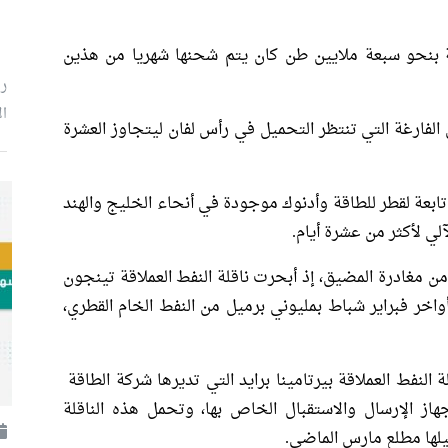
رنة بنحو سبعة ملايين طن كان يتم شحنها شهريا من هذين
رئ
ال
الفارغة التي تنتظر التحميل في رأس لفان ليتجاوز العشرة
أن أكثر من ​50 ناقلة فارغة تابعة ​لقطر للطاقة وأدنوك ⁠موجودة في أنحاء الخليج والهند
ي لأكثر من عشرة أيام.
​من مغادرة المضيق، إذ أبحرت ناقلة النفط العملاقة تينجون
واخر فبراير شباط بمليوني برميل من النفط الخام القطري،
نفط العملاقة بيرتامينا برايد التي تديرها شركة ⁠الطاقة ​
هاز الإرسال والاستقبال الخاص ​بها، وتحمل هذه الناقلة
يلها مطلع مارس الماضي.