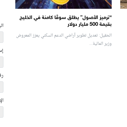
“ترميز الأصول” يطلق سوقًا كامنة في الخليج
بقيمة 500 مليار دولار
ال
الحقيل: تعديل تطوير أراضي الدعم السكني يعزز المعروض
وزير المالية...
إس
رق
ال