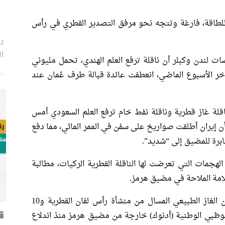
 للطاقة، فارغة وتتجه نحو مرفق ​التصدير القطري في رأس
ر
ال
 لندن وكبلر أن ناقلة ترفع العلم الهندي، تحمل مليوني
خر الأسبوع الماضي، انعطفت عائدة قبالة طرف عُمان ​عند
اقلة غاز قطرية وناقلة نفط خام ترفع العلم السعودي أمس
ن إيران أطلقت صواريخ على سفن في الممر المائي، مما ​دفع
ابرة للمضيق إلى “شديد”.
هجمات التي تعرضت لها الناقلة القطرية الركيات، مطالبة
لامة الملاحة في مضيق هرمز.
بحسب رويترز أبحرت 16 شحنة على الأقل من الغاز الطبيعي المسال من منشأة رأس ​لفان القطرية و10
وظبي الوطنية (أدنوك) خارجة من مضيق هرمز منذ اندلاع