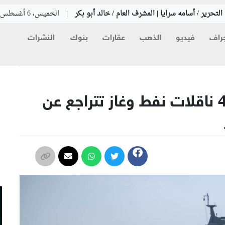
لتحرير / أسامه سرايا | المشرف العام / خالد أبو بكر
|
الخميس، 6 أغسطس 2026
راف
فيديو
الذهب
عقارات
بنوك
النشرات
م
بعد هجمات على سفن.. 4 ناقلات نفط وغاز تتراجع عن
م