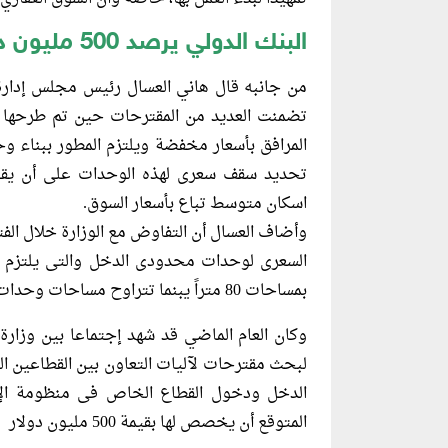
البنك الدولي يرصد 500 مليون دولار لصالح الإسكان الإجتماعي
من جانبه قال هاني العسال رئيس مجلس إدارة شر
تضمنت العديد من المقترحات حين تم طرحها 
اسكان متوسط تباع بأسعار السوق.
وأضاف العسال أن التفاوض مع الوزارة خلال الف
السعرى لوحدات محدودى الدخل والتى يلتزم به
بمساحات 80 متراً يبنما تتراوح مساحات وحدات الاسكان المتوسط بين 90 الى 150 متراً.
وكان العام الماضي قد شهد إجتماعا بين وزارة
لبحث مقترحات لآليات التعاون بين القطاعين
الدخل ودخول القطاع الخاص فى منظومة الإسك
المتوقع أن يخصص لها بقيمة 500 مليون دولار