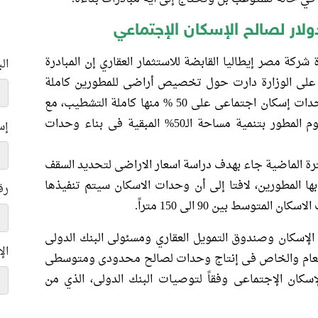
كة مصر إيطاليا القابضة للاستثمار العقاري إن المبادرة
ال
على الوزارة دارت حول تخصيص أراضى للمطورين كاملة
المرافق بأسعار مخفضة ويلتزم المطور ببناء وحدات إسكان اجتماعى على 50 % منها كاملة التشطيب، مع
تحديد سقف سعرى لهذه الوحدات على أن يقوم المطور بتنمية مساحة الـ50% المبقية فى بناء وحدات
إس
ترة الماضية جاء بهدف دراسة اسعار الاراضى لتحديد السقف
ا المطورين، لافتا إلى أن وحدات الاسكان سيتم تنفيذها
رق
 الإسكان وصندوق التمويل العقاري ومسئولى البنك الدولى
ال
 العام والخاص فى إنتاج وحدات لصالح محدودى ومتوسطى
ان الإجتماعى وفقاً لتوصيات البنك الدولى، الذي من