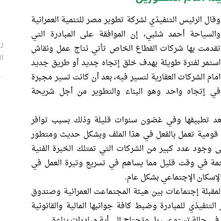
وقال الرئيس التنفيذي لشركة تطوير مصر للتنمية العمرانية
والسياحة أحمد شلبي، إن الموافقة على المبادرة التي
رئ
تقدمت بها شركات القطاع الخاص تأتي نتاج عمل ونقاش
ال
استمر لفترة طويلة بهدف خلق إتجاه جديد أو طريق جديد
امام الشركات العقارية لتسير فيه، بعد أن كانت تسير مجبرة
في إتجاه واحد وهو البناء والتطوير من أجل شريحة
م
بعد تطبيقها وفي غضون سنوات قليلة وذلك بسبب توافر
ة قومية تعمل بالفعل في هذا الملف وبشكل حديث ومتطور
ى وجود عدد كبير من الشركات التي تمتلك الخبرة الفنية
مة في وقت قليل مما يساهم في تسريع وتيرة العمل في
إسكان الإجتماعي بشكل عام.
لمقبلة إجتماعات بين هيئة المجتماعت العمرانية وصندوق
لتنفيذي للمبادرة وضبط كافة جوانبها المالية والقانونية
ي في حالة تستوعب بل وتحتاج إلى أية مبادرات بناءة.