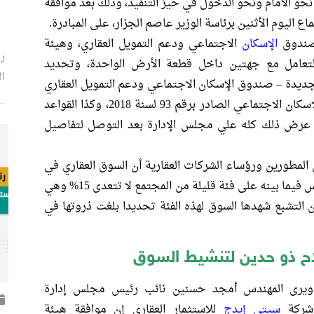
حو الأمام ونحو الدخول في حيز التنفيذ، وذلك بعد موافقة
 اليوم الأثنين برئاسة الوزير عاصم الجزار، على المبادرة.
 صندوق
الإسكان
الاجتماعي ودعم التمويل العقاري، وهيئة
ر
 التعامل مع جهتين داخل قطعة الأرض الواحدة، وتحديد
ال
جديدة – صندوق الإسكان الاجتماعي ودعم التمويل العقاري
– المطور العقارى)، وبما لا يتعارض مع قانون الإسكان الاجتماعي الصادر برقم 93 لسنة 2018، وكذا القواعد
تم عرض ذلك كله علي مجلس الإدارة بعد التوصل لتفاصيل
المطورين ورؤساء الشركات العقارية أن السوق العقاري في
مصر خلال الخمس سنوات الأخيرة أصبح يتنافس فيما بينه على فئة قليلة من المجتمع لا تتعدى 15% وهي
 التشبع شهدها السوق لهذه الفئة تحديدا بلغت ذروتها في
لاح ذو حدين لتنشيط السوق
ويرى المهندس أمجد حسنين نائب رئيس مجلس إدارة
شركة
سيتي إيدج
للاستثمار العقاري إن موافقة هيئة