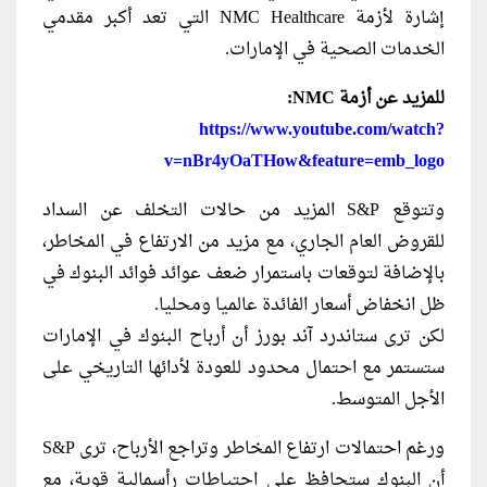
إشارة لأزمة NMC Healthcare التي تعد أكبر مقدمي
الخدمات الصحية في الإمارات.
للمزيد عن أزمة NMC:
https://www.youtube.com/watch?
v=nBr4yOaTHow&feature=emb_logo
وتتوقع S&P المزيد من حالات التخلف عن السداد
للقروض العام الجاري، مع مزيد من الارتفاع في المخاطر،
بالإضافة لتوقعات باستمرار ضعف عوائد فوائد البنوك في
ظل انخفاض أسعار الفائدة عالميا ومحليا.
لكن ترى ستاندرد آند بورز أن أرباح البنوك في الإمارات
ستستمر مع احتمال محدود للعودة لأدائها التاريخي على
الأجل المتوسط.
ورغم احتمالات ارتفاع المخاطر وتراجع الأرباح، ترى S&P
أن البنوك ستحافظ على احتياطات رأسمالية قوية، مع