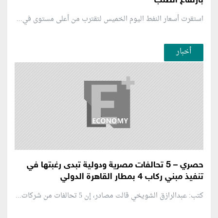
بارتفاع الطلب
استقرت أسعار النفط اليوم الخميس لتقترب من أعلى مستوى في...
أخبار
حصري – 5 تحالفات مصرية ودولية تبدى رغبتها في
تنفيذ مبني ركاب 4 بمطار القاهرة الدولي
كتب: عبدالرازق الشويخي قالت مصادر، إن 5 تحالفات من شركات...