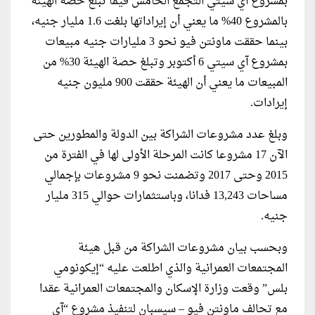
بمشروع آي سيتي التجمع الخامس فيما تبلغ حصة الهيئة
بالمشروع 40% ما يعني أن إيراداتها بلغت 1.6 مليار جنيه،
بينما حققت ماونتن فيو نحو 3 مليارات جنيه مبيعات
بمشروع آي سيتي 6 أكتوبر وتبلغ حصة الهيئة 30% من
المبيعات ما يعني أن الهيئة حققت 900 مليون جنيه
إيرادات.
وبلغ عدد مشروعات الشراكة بين الدولة والمطورين حتى
الآن 17 مشروعا كانت المرحلة الأولى لها في الفترة من
2015 وحتى 2017 وتضمنت نحو 9 مشروعات بإجمالي
مساحات 13,243 فدانا، وباستثمارات حوالي 315 مليار
جنيه.
وبحسب بيان مشروعات الشراكة من قبل هيئة
المجتمعات العمرانية والذي اطلعت عليه “إيكونومي
بلس” وقعت وزارة الإسكان والمجتمعات العمرانية عقدا
مع تحالف ماونتن فيو – سيسبان لتنفيذ مشروع “آي