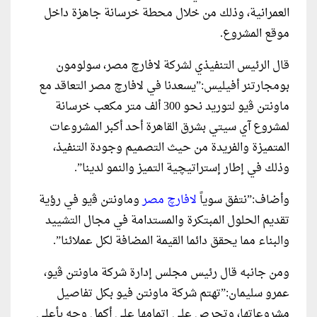
العمرانية، وذلك من خلال محطة خرسانة جاهزة داخل
موقع المشروع.
قال الرئيس التنفيذي لشركة لافارﭺ مصر، سولومون
بومجارتنر أفيليس:”يسعدنا في لافارﭺ مصر التعاقد مع
ماونتن ﭬيو لتوريد نحو 300 ألف متر مكعب خرسانة
لمشروع آي سيتي بشرق القاهرة أحد أكبر المشروعات
المتميزة والفريدة من حيث التصميم وجودة التنفيذ،
وذلك في إطار إستراتيچية التميز والنمو لدينا”.
وأضاف:”نتفق سوياً
لافارﭺ مصر
وماونتن ﭬيو في رؤية
تقديم الحلول المبتكرة والمستدامة في مجال التشييد
والبناء مما يحقق دائما القيمة المضافة لكل عملائنا”.
ومن جانبه قال رئيس مجلس إدارة شركة ماونتن ﭬيو،
عمرو سليمان:”تهتم شركة ماونتن فيو بكل تفاصيل
مشروعاتها، وتحرص على إتمامها على أكمل وجه بأعلى