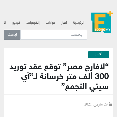
الرئيسية
أخبار
حوارات
إنفوجراف
فيديو
الذه
ابحث عن... :
أخبار
“لافارج مصر” توقع عقد توريد
300 ألف متر خرسانة لـ”آي
سيتي التجمع”
29 مارس, 2021