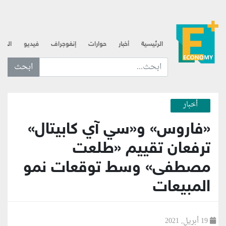
الرئيسية
أخبار
حوارات
إنفوجراف
فيديو
الذه
ابحث عن... :
أخبار
«فاروس» و«سي آي كابيتال»
ترفعان تقييم «طلعت
مصطفى» وسط توقعات نمو
المبيعات
19 أبريل, 2021