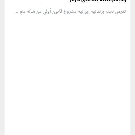
تدرس لجنة برلمانية إيرانية مشروع قانون ⁠أولي من شأنه منع...
منطقة إعلانية