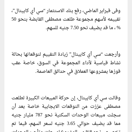
وفى فبراير الماضي، رفع بنك الاستثمار “سي أي كابيتال”،
تقييمه لأسهم مجموعة طلعت مصطفى القابضة بنحو 50
% ، ما قد يضيف نحو 7.50 جنيه للسهم.
وأرجعت “سي أي كابيتال” زيادة التقييم لتوقعاتها بحالة
نشاط قياسية لأداء المجموعة في السوق، خاصة عقب
فوزها بمشروعها العملاق في حدائق العاصمة.
وقالت سي أي كابيتال، إن حركة المبيعات الكبيرة لطلعت
مصطفى عززت من التوقعات الايجابية خاصة بعد أن
سجلت مبيعات الوحدات السكنية نحو 787 مليار جنيه
مما قد يضيف حوالي 3.65 جنيه لسعر السهم، فيما تم