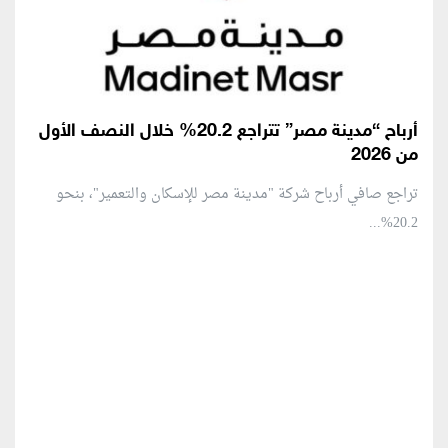
أرباح “مدينة مصر” تتراجع 20.2% خلال النصف الأول
من 2026
تراجع صافي أرباح شركة "مدينة مصر للإسكان والتعمير"، بنحو
20.2%...
منطقة إعلانية