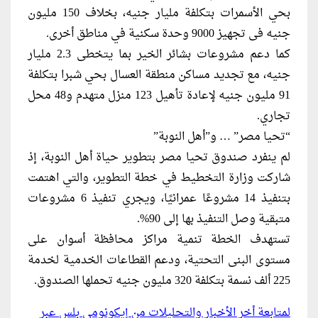
بحي الأسمرات بتكلفة مليار جنيه، بخلاف 150 مليون
جنيه فى تجهيز 9000 وحدة سكنية في مناطق أخرى.
كما دعم مشروعات بشائر الخير بما يتخطى 2.3 مليار
جنيه، مع تجديد مساكن منطقة العسال بحي شبرا بتكلفة
91 مليون جنيه لإعادة تأهيل 123 منزل متهدم و48 محل
تجاري.
“تحيا مصر” … و”أهل النوبة”
لم ينفرد صندوق تحيا مصر بتطوير حياة أهل النوبة، إذ
شاركت وزارة التخطيط في خطة التطوير، والتي اهتمت
بتنفيذ 14 مشروعًا عمرانيًا، ويجري تنفيذ 6 مشروعات
متبقية وصل التنفيذ بها إلى 90%.
تستهدف الخطة تنمية مراكز محافظة أسوان على
مستوى البنى التحتية، ودعم القطاعات الخدمية لخدمة
225 ألف نسمة بتكلفة 320 مليون جنيه تحملها الصندوق.
لمتابعة أخر الأخبار والتحليلات من إيكونومي بلس عبر