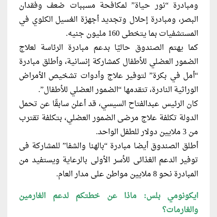
ومبادرة “نور حياة” لمكافحة مسببات ضعف وفقدان
البصر، ومبادرة إحلال وتجديد أجهزة الغسيل الكلوي في
المستشفيات بما يتخطى 160 مليون جنيه.
كما يهتم الصندوق حاليًا بدعم مبادرة الرئاسة لعلاج
الضمور العضلي للأطفال كمشاركة إنسانية، وأطلق مبادرة
“أمل في بكرة” لتوفير علاج وأدوات تشخيص الأمراض
الوراثية النادرة، تتقدمها “الضمور العضلي للأطفال”.
كان الرئيس عبدالفتاح السيسي، قد أعلن سابقًا عن تحمل
الدولة تكلفة علاج مرضى الضمور العضلي، بتكلفة تقترب
من 3 ملايين دولار للطفل الواحد.
أطلق الصندوق أيضا مبادرة “بالهنا والشفا” للمشاركة فى
توفير الدعم الغذائى للأسر الأولى بالرعاية ويستفيد من
المبادرة نحو 8 ملايين مواطن على مدار العام.
ايكونومي بلس: ماذا عن خطتكم لدعم الغارمين
والغارمات؟