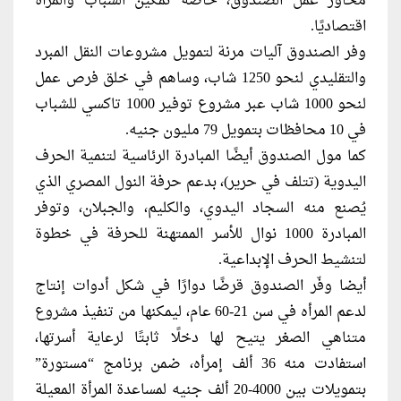
محاور عمل الصندوق، خاصة تمكين الشباب والمرأة
اقتصاديًا.
وفر الصندوق آليات مرنة لتمويل مشروعات النقل المبرد
والتقليدي لنحو 1250 شاب، وساهم في خلق فرص عمل
لنحو 1000 شاب عبر مشروع توفير 1000 تاكسي للشباب
في 10 محافظات بتمويل 79 مليون جنيه.
كما مول الصندوق أيضًا المبادرة الرئاسية لتنمية الحرف
اليدوية (تتلف في حرير)، بدعم حرفة النول المصري الذي
يُصنع منه السجاد اليدوي، والكليم، والجبلان، وتوفر
المبادرة 1000 نوال للأسر الممتهنة للحرفة في خطوة
لتنشيط الحرف الإبداعية.
أيضا وفّر الصندوق قرضًا دوارًا في شكل أدوات إنتاج
لدعم المرأه في سن 21-60 عام، ليمكنها من تنفيذ مشروع
متناهي الصغر يتيح لها دخلًا ثابتًا لرعاية أسرتها،
استفادت منه 36 ألف إمرأه، ضمن برنامج “مستورة”
بتمويلات بين 4000-20 ألف جنيه لمساعدة المرأة المعيلة