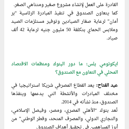
القادرة على العمل لإنشاء مشروع صغير ومتناهي الصغر.
كما يتعاون الصندوق في تنفيذ المبادرة الرئاسية “بر
أمان” لرعاية صغار الصيادين وتوفير مستلزمات الصيد
وملابس الحماي بتكلفة 50 مليون جنيه لرعاية 42 ألف
صياد.
ايكونومي بلس: ما دور البنوك ومنظمات الاقتصاد
المحلي في التعاون مع الصندوق؟
عبد الفتاح:
يعد القطاع المصرفي شريكا استراتيجيا في
مختلف المبادرات والأنشطة التي يدعمها وينفذها
الصندوق، منذ نشأته في 2014.
تُعد بنوك “الأهلي المصري، ومصر، وفيصل الإسلامي،
والتجاري الدولي، والمصرف المتحد، وقطر الوطني” من
أبرز المساهمين في تحقيق أهداف الصندوق.