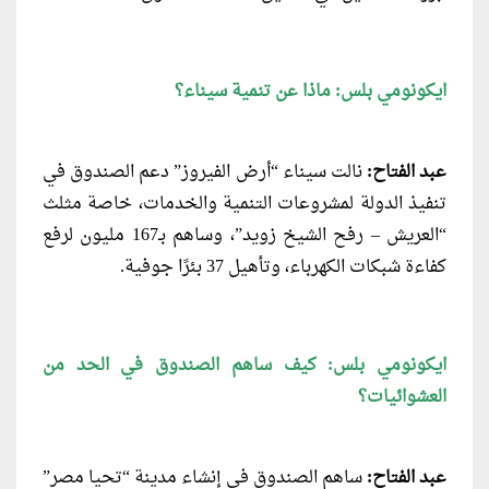
ايكونومي بلس: ماذا عن تنمية سيناء؟
عبد الفتاح:
نالت سيناء “أرض الفيروز” دعم الصندوق في
تنفيذ الدولة لمشروعات التنمية والخدمات، خاصة مثلث
“العريش – رفح الشيخ زويد”، وساهم بـ167 مليون لرفع
كفاءة شبكات الكهرباء، وتأهيل 37 بئرًا جوفية.
ايكونومي بلس: كيف ساهم الصندوق في الحد من
العشوائيات؟
عبد الفتاح:
ساهم الصندوق في إنشاء مدينة “تحيا مصر”