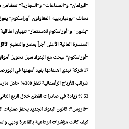
“البرلمان” و”الصناعات” و”التجارية” تتضامن م
تحالف “بومباردييه- المقاولون- أوراسكوم” يفوز 
“بلتون” و”أوراسكوم للاستثمار” تنهيان اتفاقية ا
السمسرة المالية الأعلى أجراً بمصر والتعليم الأقل
“أوراسكوم” تبحث مع البنوك سبل تحويل أمواله
17 شركة تبدي اهتمامها بقيد أسهمها في البورصة
ضرائب الأرباح الرأسمالية تقفز 388% خلال مارس
53 % زيادة في صادرات القطن خلال الربع الثاني من الموسم الحالي
“فاروس”: قانون البنوك الجديد يحفز عمليات ا
كيف كانت مؤشرات الرفاهية بالقاهرة ودبي وا