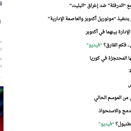
ع “الدرفلة” ضد إغراق “البليت”
بتنفيذ “مونوريل أكتوبر والعاصمة الإدارية”
ل
لإدارة بينهما في أكتوبر
نش
.. فكم الفارق؟
“فيديو”
ال
ا المحتجزة في كوريا
بر
ال
لدمج والاستحواذ
سطنبول؟
“فيديو”