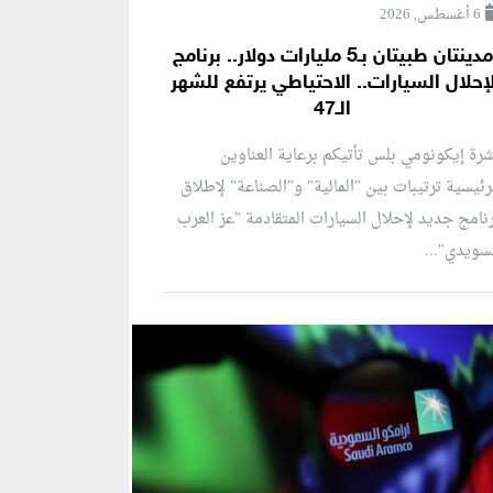
6 أغسطس, 2026
مدينتان طبيتان بـ5 مليارات دولار.. برنامج
إحلال السيارات.. الاحتياطي يرتفع للشهر
الـ47
رة إيكونومي بلس تأتيكم برعاية العناوين
رئيسية ترتيبات بين "المالية" و"الصناعة" لإطلاق
نامج جديد لإحلال السيارات المتقادمة "عز العرب
سويدي"...