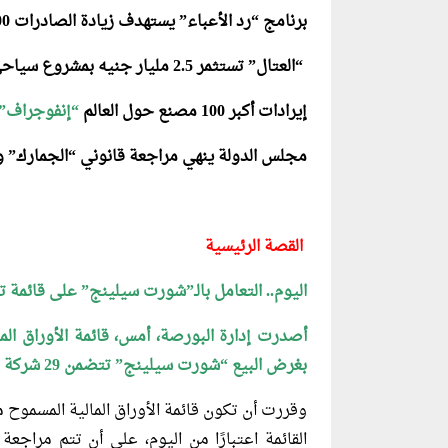
برنامج “رد الأعباء” يستهدف زيادة الصادرات 100% بعد 5 سنوات
“العتال” تستثمر 2.5 مليار جنيه بمشروع سياحي في السخنة العام الجاري
إيرادات أكبر 100 مصنع حول العالم
“إنفوجراف”
مجلس الدولة ينهي مراجعة قانوني “الجمارك” و
القصة الرئيسية
اليوم.. التعامل بالـ”شورت سيلينج” على قائمة تضم 30 سهمًا بالسوق ا
أصدرت إدارة البورصة، أمس، قائمة الأوراق الما
بغرض البيع “شورت سيلينج” تتضمن 29 شركة مقيدة بالسوق الرئيسي، بالإضافة لصندوق المؤشرات.
وقررت أن تكون قائمة الأوراق المالية المسموح 
القائمة اعتبارًا من اليوم، على أن تتم مراجعة ا