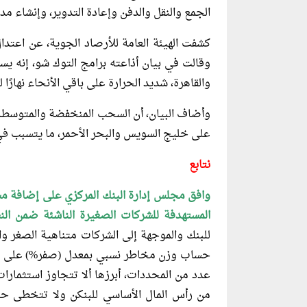
الجمع والنقل والدفن وإعادة التدوير، وإنشاء 
كشفت الهيئة العامة للأرصاد الجوية، عن اعتدال
وقالت في بيان أذاعته برامج التوك شو، إنه يسو
والقاهرة، شديد الحرارة على باقي الأنحاء نهارًا ل
وأضاف البيان، أن السحب المنخفضة والمتوسطة س
على خليج السويس والبحر الأحمر، ما يتسبب في
نتابع
وافق مجلس إدارة البنك المركزي على إضافة مس
المستهدفة للشركات الصغيرة الناشئة ضمن النسبة البالغة 20%من إجمالي
للبنك والموجهة إلى الشركات متناهية الصغر وا
حساب وزن مخاطر نسبي بمعدل (صفر%) على مس