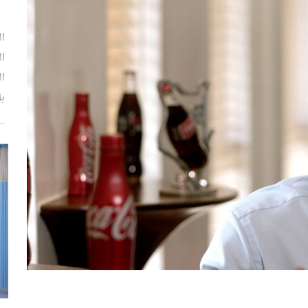
ال
ال
ال
بق