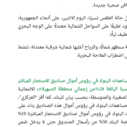
مدافن صحية جديدة.
 حالة الطقس نسبيًا، اليوم الاثنين، على أنحاء الجمهورية،
د لطيفًا على السواحل الشمالية معتدلًا على الوجه البحري
طيف ليلًا.
تظهر شمالًا، والرياح أغلبها شمالية شرقية معتدلة، تنشط
 اضطراب الملاحة البحرية.
اهمات البنوك في رؤوس أموال صناديق الاستثمار المباشر
 محفظة التسهيلات
الائتمانية
لصغيرة والمتوسطة، بحسب بيان للبنك، كما أقر “المركزي”،
اهمات البنوك في رؤوس أموال هذه الصناديق بناء على
عدد من المحددات، أبرزها ألا تتجاوز استثمارات البنوك في رؤوس أموال صناديق الاستثمار المباشرة 10%
من رأس المال الأساسي للبنكن ولا تتخطى حصة البنك 50% من رأسمال الصندوق حتى لا يدخل ضمن