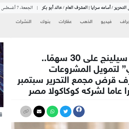
التحرير / أسامه سرايا | المشرف العام / خالد أبو بكر
|
الجمعة، 7 أغسطس 2026
راف
فيديو
الذهب
عقارات
بنوك
النشرات
اليوم.. التعامل بالشورت سيلينج على 30 سهمًا..
ي” لتمويل المشروعات
صرف قرض مجمع التحرير سبتمبر
ا عاما لشركه كوكاكولا مصر