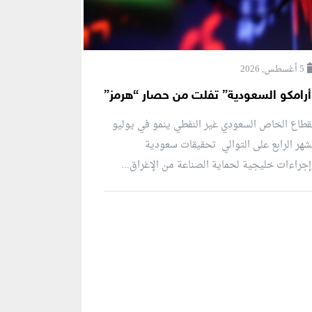
5 أغسطس, 2026
أرامكو السعودية” تفلت من حصار “هرمز”
قطاع الخاص السعودي غير النفطي ينمو في يوليو
شهر الرابع على التوالي تحقيقات سعودية
جراءات خليجية لحماية الصناعة من الإغراق...