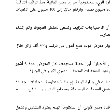
ارة الري، لمحدودية موارد مصر المائية منذ توقيع اتفاقية
السد العالي 1959، وكان عدد السكان يبلغ نحو 20 مليون نسمة، وارتفع حاليًا إلى 100 مليون على الكميات
أن الاحتياجات تتزايد، ونسعى لخفض الفجوة، وتم إنشاء
قدر محمد علي، مدير المتحف المصري، عدد زوار معرض توت عنخ آمون في فرنسا بـ300 ألف زائر خلال
وأضاف لبرنامج “من القاهرة” على قناة “النيل للأخبار”، أن الخطة تستهدف نقل المعرض لمدة 6 أشهر
 تعود المقتنيات للمتحف المصري الكبير في الجيزة.
لفات في وزارة البيئة، إن تنفيذ منظومة المخلفات الجديدة
وتشمل المحطات الوسيطة ومصانع التدوير والمدافن، وسيتم
اة مصر الأولى، أن المنظومة تهتم بعقود التشغيل وتشمل