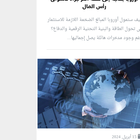
رأس المال
ف ستمول أوروبا المبالغ الضخمة اللازمة للاستثمار
 تحول الطاقة والبنية التحتية الرقمية والدفاع؟
م وجود مدخرات هائلة يصل إجماليها...
15 أبريل, 2024