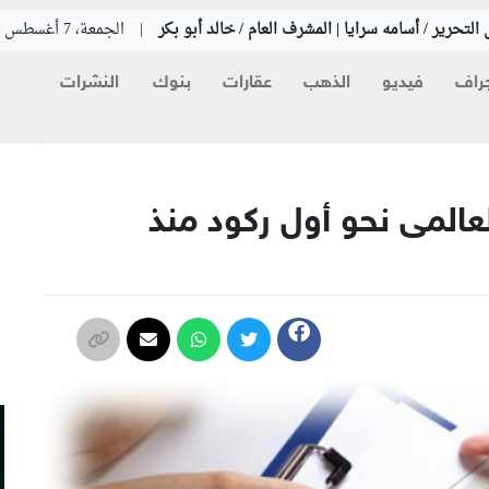
التحرير / أسامه سرايا | المشرف العام / خالد أبو بكر
|
الجمعة، 7 أغسطس 2026
راف
فيديو
الذهب
عقارات
بنوك
النشرات
م
عالمى نحو أول ركود منذ
م