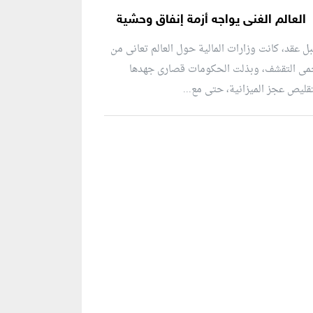
العالم الغنى يواجه أزمة إنفاق وحشية
ل عقد، كانت وزارات المالية حول العالم تعانى من
مى التقشف، وبذلت الحكومات قصارى جهدها
قليص عجز الميزانية، حتى مع...
نطقة إعلانية