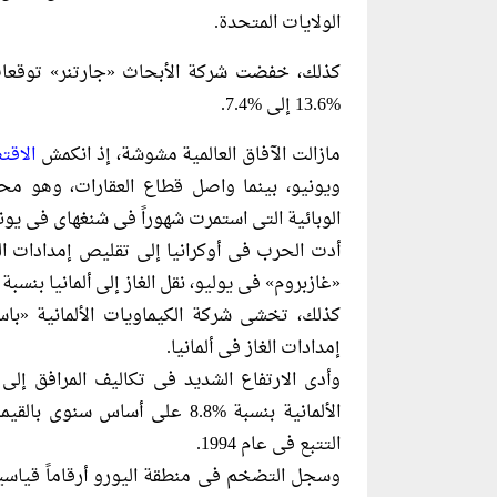
الولايات المتحدة.
كذلك، خفضت شركة الأبحاث «جارتنر» توقعات ن
%13.6 إلى %7.4.
مازالت الآفاق العالمية مشوشة، إذ انكمش
الاقت
ويونيو، بينما واصل قطاع العقارات، وهو محر
الوبائية التى استمرت شهوراً فى شنغهاى فى يونيو، كما 
أدت الحرب فى أوكرانيا إلى تقليص إمدادات ال
«غازبروم» فى يوليو، نقل الغاز إلى ألمانيا بنسبة %80 أقل مما كان مخططاً له فى السا
كذلك، تخشى شركة الكيماويات الألمانية «با
إمدادات الغاز فى ألمانيا.
وأدى الارتفاع الشديد فى تكاليف المرافق إلى
الألمانية بنسبة %8.8 على أساس
التتبع فى عام 1994.