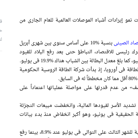
مو إيرادات أشباه الموصلات العالمية للعام الجارى من
قب
ح
لت
صاد الصينى
بنسبة %10 على أساس سنوى بين شهرى أبريل
ك رئيسى للاقتصاد، التباطؤ حتى بعد رفع البلاد للقيود
بلغ معدل البطالة بين الشباب هناك %19.9 فى يوليو.
م
طاقة فى أوروبا، إذ بدأت شركة الطاقة الروسية الحكومية
بق.
سف» من عدم قدرتها على مواصلة عملياتها اعتماداً على
 تشديد الأسر لقيودها المالية، وانخفضت مبيعات التجزئة
 سنوى بالقيمة الحقيقية فى يونيو، وهو أكبر انخفاض منذ بدء بيانات
وسجل التضخم فى منطقة اليورو أرقاماً قياسية للشهر الثالث على التوالى فى يوليو عند %8.9، بينما رفع