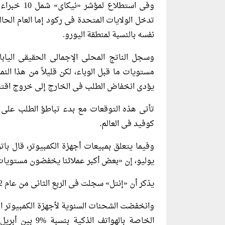
وفى استطلا
نفسه بالنسبة لمنطقة اليورو.
مستويات ما قبل الوباء، لكن قليلاً من هذا النم
يؤدى انخفاض الطلب فى الخارج إلى خروج اقتص
تأتى هذه التوقعات مع بدء تباطؤ الطلب على ا
كوفيد فى العالم.
وفيما يتعلق بمبيعات أجهزة الكمبيوتر، قال با
يوليو، إن «بعض أكبر عملائنا يخفضون مستويات
يذكر أن «إنتل» سجلت فى الربع الثانى من عام 2022 أول خسارة صافية لها منذ الربع الأخير عام 2017.
الخاصة بالهواتف