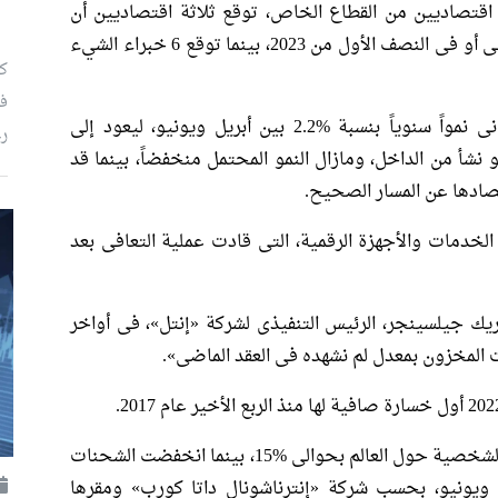
ع لمؤشر «نيكاى» شمل 10 خبراء اقتصاديين من القطاع الخاص، توقع ثلاثة اقتصاديين أن
تدخل الولايات المتحدة فى ركود إما العام الحالى أو فى النصف الأول من 2023، بينما توقع 6 خبراء الشيء
كي
فى
وسجل الناتج المحلى الإجمالى الحقيقى اليابانى نمواً سنوياً بنسبة %2.2 بين أبريل ويونيو، ليعود إلى
رغ
و نشأ من الداخل، ومازال النمو المحتمل منخفضاً، بينما قد
ادها عن المسار الصحيح.
لخدمات والأجهزة الرقمية، التى قادت عملية التعافى بعد
تريك جيلسينجر، الرئيس التنفيذى لشركة «إنتل»، فى أواخر
 المخزون بمعدل لم نشهده فى العقد الماضى».
وانخفضت الشحنات السنوية لأجهزة الكمبيوتر الشخصية حول العالم بحوالى %15، بينما انخفضت الشحنات
 الذكية بنسبة %9 بين أبريل ويونيو، بحسب شركة «إنترناشونال داتا كورب» ومقرها