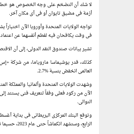
لا شك أن التضخم على وجه الخصوص هو خط الص
أزمة فى مضيق تايوان أو فى أى مكان آخر.
تواجه الولايات المتحدة وأوروبا الآن اختباراً بشأ
فى وقت يكافحان فيه لفطم أنفسهما عن اعتمادهم
تشير بيانات صندوق النقد الدولى، إلى أن الاقتصا
كذلك، قدر يوشيماسا ماروياما، من شركة «إس.إ
العالمى انخفض بنسبة %2.7.
وشهدت الولايات المتحدة وألمانيا والمملكة المت
الآن من ركود فعلى وفقاً لتعريف فنى يستند إلى 
التوالى.
وتوقع البنك المركزى البريطانى فى بداية أغسط
الرابع، وستشهد انكماشاً حتى عام 2023، حسبما نقلت مجلة «نيكاى آسيان ريفيو» اليابانية.