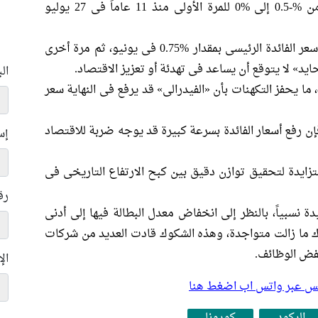
البنك المركزى الأوروبى سعر الفائدة الرئيسى من %-0.5 إلى %0 للمرة الأولى منذ 11 عاماً فى 27 يوليو
كذلك، رفع بنك الاحتياطى الفيدرالى الأمريكى سعر الفائدة الرئيسى بمقدار %0.75 فى يونيو، ثم مرة أخرى
ال
ومع ذلك، مازال التضخم الأمريكى أعلى من %8، ما يحفز التكهنات بأن «الفيدرالى» قد يرفع فى النهاية سعر
ن رفع أسعار الفائدة بسرعة كبيرة قد يوجه ضربة للاقتصاد
إس
تزايدة لتحقيق توازن دقيق بين كبح الارتفاع التاريخى فى
رق
 نسبياً، بالنظر إلى انخفاض معدل البطالة فيها إلى أدنى
 قرن عند %3.5، لكن الشكوك ما زالت متواجدة، وهذه الشكوك قادت العديد من شركات
خفض الوظائف.
ال
بلس عبر واتس اب اضغط هنا
الركود
كورونا