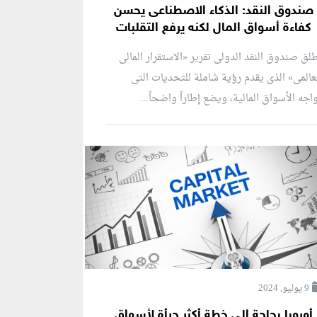
صندوق النقد: الذكاء الاصطناعى يحسن
كفاءة أسواق المال لكنه يرفع التقلبات
لق صندوق النقد الدولى تقرير «الاستقرار المالى
عالمى» الذى يقدم رؤية شاملة للتحديات التى
اجه الأسواق المالية، ويضع إطاراً واضحاً...
9 يوليو, 2024
أوروبا بحاجة إلى خطة أكثر جرأة لأسواق