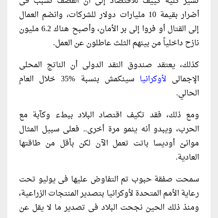
تشير كلية كييف للاقتصاد إلى أن القصف تسبب فى
أضرار بقيمة 10 مليارات دولار للشركات، وانضم العمال
إلى القتال أو فروا إلى بر الأمان، وأصبح هناك 6.2 مليون
نازح داخلياً من بينهم الثلث عاطلون عن العمل.
كذلك، يعتقد صندوق النقد الدولى أن الناتج المحلى
الإجمالى
لأوكرانيا
سينكمش بنسبة %35 خلال العام
الحالي.
ومع ذلك، فقد تكيف اقتصاد البلاد ببطء وكآبة مع
الحرب، ويبدو أنه ينمو مرة أخرى.. فعلى سبيل المثال
موانئ أوديسا باتت تعمل الآن لكن بأقل من طاقتها
العادية.
سمحت صفقة حبوب تم التفاوض عليها فى يوليو تحت
رعاية الأمم المتحدة لأوكرانيا بتصدير المنتجات الزراعية،
ومنذ ذلك الحين نجحت البلاد فى تصدير ما لا يقل عن