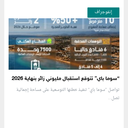
إنفوجراف
“سوما باي” تتوقع استقبال مليوني زائر بنهاية 2026
تواصل "سوما باي" تنفيذ خطتها التوسعية على مساحة إجمالية
تصل...
منطقة إعلانية