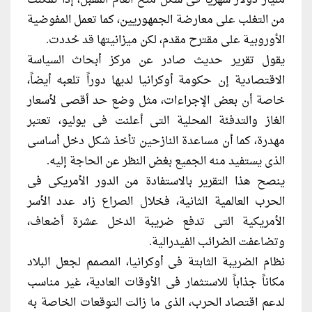
مليار دولار شهرياً فى شكل منح العام المقبل، إذا تمكنت
من التغلب على معارضة الجمهوريين، كما تعمل المفوضية
الأوروبية على مقترح مقدم، لكن ميزانيتها قد حُددت.
يقول تقرير حديث صادر عن مركز أبحاث السياسة
الاقتصادية إن حكومة أوكرانيا لديها دوراً تلعبه أيضاً،
خاصة أن بعض الإجراءات، مثل وضع حد أقصى لأسعار
الغاز والتدفئة المحلية التى أعلنت فى يوليو، تعتبر
مهدرة، كما أن مساعدة النازحين تأخذ شكل دخل أساسى
الذى يستفيد منه الجميع بغض النظر عن الحاجة إليه.
ينصح هذا التقرير بالاستفادة من الدور الأمريكى فى
الحرب العالمية الثانية، فخلال الصراع زاد عدد الأسر
الأمريكية التى تدفع ضريبة الدخل عشرة أضعاف،
وتضاعفت الضرائب الفيدرالية.
نظام الضريبة الثابتة فى أوكرانيا، المصمم لجعل البلاد
مكاناً جذاباً للاستثمار فى الأوقات العادية، غير مناسب
لدعم اقتصاد الحرب، الذى ما زالت التوقعات الخاصة به