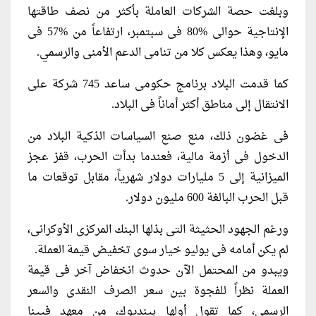
وبلغت حصة الشركات العاملة بأكثر من نصف طاقتها
الإنتاجية حوالى %80 فى سبتمبر، ارتفاعاً من %57 فى
مايو، وهذا يعكس كلا من تنامى الدعم الأمنى والرسمي.
كما قدمت البلاد برنامج حكومى ساعد 745 شركة على
الانتقال إلى مناطق أكثر أماناً فى البلاد.
فى غضون ذلك، منع صنع السياسات الذكية البلاد من
الدخول فى أزمة مالية، فعندما بدأت الحرب، قفز عجز
الميزانية إلى 5 مليارات دولار شهرياً، مقابل توقعات ما
قبل الحرب البالغة 600 مليون دولار.
ورغم الجهود الحثيثة التى بذلها البنك المركزى الأوكرانى،
لم يكن أمامه فى يوليو خيار سوى تخفيض قيمة العملة.
ويبدو من المحتمل الآن حدوث انخفاض آخر فى قيمة
العملة نظراً للفجوة بين سعر الصرف النقدى والسعر
الرسمى، كما تقول أولها بينديوك، من معهد فيينا