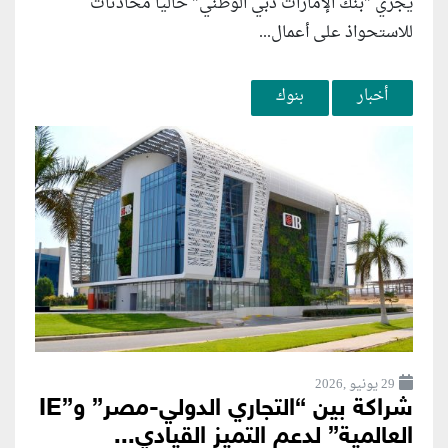
يجري "بنك الإمارات دبي الوطني" حاليا محادثات
للاستحواذ على أعمال...
أخبار
بنوك
29 يونيو ,2026
شراكة بين “التجاري الدولي-مصر” و”IE
العالمية” لدعم التميز القيادي...