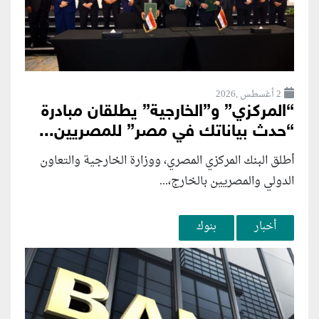
2 أغسطس ,2026
“المركزي” و”الخارجية” يطلقان مبادرة
“حدث بياناتك في مصر” للمصريين...
أطلق البنك المركزي المصري، ووزارة الخارجية والتعاون
الدولي والمصريين بالخارج،...
أخبار
بنوك