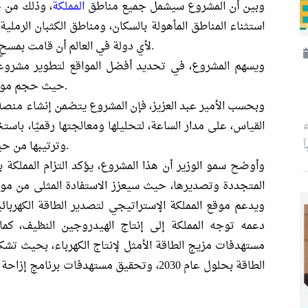
وبين أن المشروع سيشمل جميع مناطق
المملكة
استثناء المناطق المأهولة بالسكان، ومناطق الكثبان الرملية
لأي دولة في العالم أن قامت بمسحٍ جغرافي، من هذا النوع، على مثل هذه المساحة.
ويسهم المشروع، في تحديد أفضل المواقع لتطوير مشروعا
حيث حجم موارد الطاقة المتجددة، وأولوية تطوير مشروعاتها.
وبحسب الأمير عبد العزيز، فإن المشروع يتضمن إنشاء منصة
القياس، على مدار الساعة، لتحليلها ومعالجتها رقميًا، باست
ء
وترتيبها من حيث مناسبتها لإقامة مشروعات الطاقة المتجددة.
ً
وأوضح سمو الوزير أن هذا المشروع، يؤكد التزام المملكة 
المتجددة وتصديرها، حيث سيعزز الاستفادة المثلى من موا
ويدعم موقع المملكة الإستراتيجي لتصدير الطاقة الكهربائي
دعمه توجه المملكة إلى إنتاج الهيدروجين النظيف، ك
الطاقة بحلول عام 2030، وتحقيق مستهدفات بر