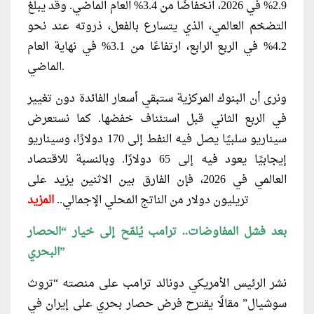
2.9% في 2026، انخفاضًا من 3.4% العام الماضي. وقد يبلغ
التضخم العالمي، الذي يتسارع بالفعل، ذروته عند نحو
4.2% في الربع الرابع، ارتفاعًا من 3.1% في نهاية العام
الماضي.
ونرى أن البنوك المركزية ستبقي أسعار الفائدة دون تغيير
في الربع الثاني قبل استئناف خفضها. كما نستعرض
سيناريو سلبيًا يصل فيه النفط إلى 170 دولارًا، وسيناريو
إيجابيًا يعود فيه إلى 65 دولارًا. وبالنسبة للاقتصاد
العالمي في 2026، فإن الفارق بين الاثنين يزيد على
تريليون دولار من الناتج المحلي الإجمالي..
المزيد
بعد فشل المفاوضات.. ترامب يُلمّح إلى خيار “الحصار
البحري”
نشر الرئيس الأمريكي دونالد ترامب على منصته “تروث
سوشيال” مقالًا يقترح فرض حصار بحري على إيران في