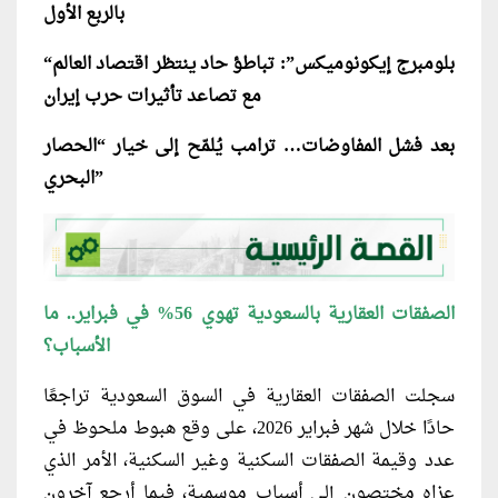
بالربع الأول
“بلومبرج إيكونوميكس”: تباطؤ حاد ينتظر اقتصاد العالم
مع تصاعد تأثيرات حرب إيران
بعد فشل المفاوضات… ترامب يُلمّح إلى خيار “الحصار
البحري”
الصفقات العقارية بالسعودية تهوي 56% في فبراير.. ما
الأسباب؟
سجلت الصفقات العقارية في السوق السعودية تراجعًا
حادًا خلال شهر فبراير 2026، على وقع هبوط ملحوظ في
عدد وقيمة الصفقات السكنية وغير السكنية، الأمر الذي
عزاه مختصون إلى أسباب موسمية، فيما أرجع آخرون