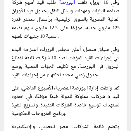
وفي 16 أبريل، تلقت
البورصة
طلب قيد أسهم شركة
صناعة اليايات ومهمات وسائل النقل بجدول قيد الأوراق
المالية المصرية بالسوق الرئيسية، برأسمال مصدر قدره
125 مليون جنيه، موزعًا على 12.5 مليون سهم بقيمة
اسمية 10 جنيهات للسهم.
وفي سياق متصل، أعلن مجلس الوزراء، اعتزامه البدء
في إجراءات القيد المؤقت لعدد 10 شركات تابعة لقطاع
البترول في البورصة، مع تكليف الجهات المعنية بوضع
جدول زمني محدد للانتهاء من إجراءات القيد.
كما وافقت إدارة البورصة المصرية، الأسبوع الماضي، على
قيد 6 شركات مملوكة للدولة قيدًا مؤقتًا، في خطوة
تستهدف توسيع قاعدة الشركات المقيدة وتسريع تنفيذ
برنامج الطروحات الحكومية.
وتضم قائمة الشركات: مصر للتعدين، والإسكندرية