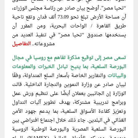
“تحيا مصر”. أوضح بيان صادر عن رئاسة مجلس الوزراء،
أن مساحة الأرض تبلغ نحو 73.09 ألف فدان وتقع ناحية
طريق القاهرة / الواحات البحرية، ومن المقرر أن
يستخدمها صندوق “تحيا مصر” في تنفيذ العديد من
مشروعاته..
التفاصيل
تسعى مصر إلى توقيع مذكرة تفاهم مع روسيا في مجال
البورصة السلعية، بما يتيح تبادل الخبرات والمعلومات
والبيانات
والتقارير الخاصة بأسعار السلع المتداولة، وفقًا
لبيان صادر عن وزارة التموين والتجارة الداخلية. قالت
الوزارة إن الجانبين يعملان أيضًا على تنظيم ورش عمل
وبرامج تدريبية مشتركة، بهدف تطوير آليات التداول
وتعزيز كفاءة الأسواق السلعية، بما يدعم جهود الأمن
الغذائي في البلدين. جاء ذلك خلال اجتماع افتراضي بين
البورصة السلعية المصرية والبورصة الوطنية الروسية