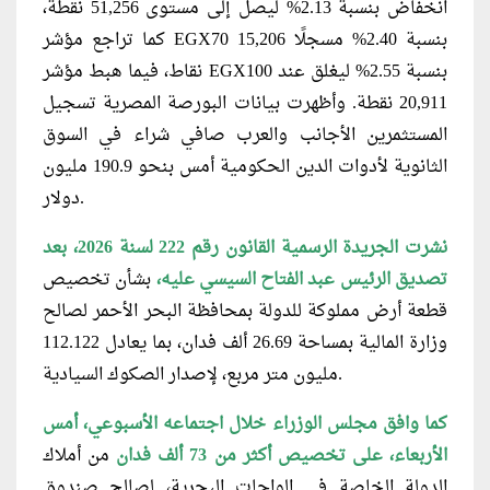
انخفاض بنسبة 2.13% ليصل إلى مستوى 51,256 نقطة،
كما تراجع مؤشر EGX70 بنسبة 2.40% مسجلًا 15,206
نقاط، فيما هبط مؤشر EGX100 بنسبة 2.55% ليغلق عند
20,911 نقطة. وأظهرت بيانات البورصة المصرية تسجيل
المستثمرين الأجانب والعرب صافي شراء في السوق
الثانوية لأدوات الدين الحكومية أمس بنحو 190.9 مليون
دولار.
نشرت الجريدة الرسمية القانون رقم 222 لسنة 2026، بعد
تصديق الرئيس عبد الفتاح السيسي عليه،
بشأن تخصيص
قطعة أرض مملوكة للدولة بمحافظة البحر الأحمر لصالح
وزارة المالية بمساحة 26.69 ألف فدان، بما يعادل 112.122
مليون متر مربع، لإصدار الصكوك السيادية.
كما وافق مجلس الوزراء خلال اجتماعه الأسبوعي، أمس
الأربعاء، على تخصيص أكثر من 73 ألف فدان
من أملاك
الدولة الخاصة في الواحات البحرية، لصالح صندوق