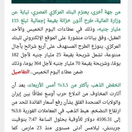
من جهة أخرى، يعتزم البنك المركزي المصري، نيابة عن
وزارة المالية، طرح أذون خزانة بقيمة إجمالية تبلغ 155
مليار جنيه،
وذلك في عطاءات اليوم الخميس والأحد
المقبل، وفق بيانات منشورة على الموقع الإلكتروني للبنك
المركزي. يتوزع الطرح المستهدف على أربع شرائح بآجال
متنوعة، تشمل شريحة بقيمة 25 مليار جنيه لأجل 182
يومًا، وشريحة بقيمة 70 مليار جنيه لأجل 364 يوما، وذلك
ضمن عطاء اليوم الخميس..
التفاصيل
انخفض الذهب بأكثر من 3.5% أمس الأربعاء،
بعد أن
أثارت المخاوف من اندلاع حرب أوسع نطاقًا بين إيران
والولايات المتحدة القلق بشأن رفع أسعار الفائدة للحد من
ارتفاع التضخم. هبط الذهب في المعاملات الفورية 3.6%
إلى 4106.31 دولار للأوقية بحلول الساعة 7:47 بتوقيت
جرينتش، ليلامس أدنى مستوى منذ 23 مارس. كما