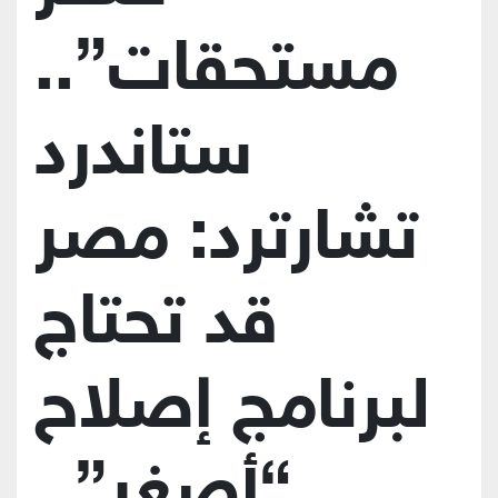
مستحقات”..
ستاندرد
تشارترد: مصر
قد تحتاج
لبرنامج إصلاح
“أصغر”..