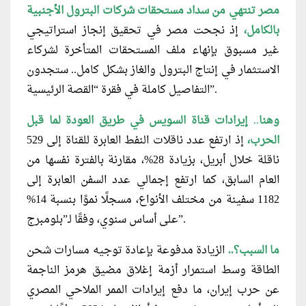
مصر تنتهي من سداد مستحقات شركات البترول الأجنبية
بالكامل،
إذ نجحت مصر في تحقيق إنجاز استراتيجي
غير مسبوق بإنهاء ملف المستحقات المتأخرة لشركاء
الاستثمار في إنتاج البترول والغاز بشكل كامل.. ستجدون
التفاصيل كاملة في فقرة “القصة الرئيسية”.
وهنا
..
إيرادات قناة السويس في طريق العودة لما قبل
الحرب،
إذ ارتفع عدد ناقلات النفط العابرة للقناة إلى 529
ناقلة خلال أبريل، بزيادة 28%، مقارنة بالفترة نفسها من
العام السابق، كما ارتفع إجمالي عدد السفن العابرة إلى
1182 سفينة من مختلف الأنواع، مسجلًا نموًا بنسبة 14%
على أساس سنوي، وفقًا لـ”بلومبرج”.
ما السبب؟..
الزيادة مدفوعة بإعادة توجيه مسارات شحن
الطاقة وسط استمرار أزمة إغلاق مضيق هرمز الناجمة
عن حرب إيران، ما دفع إيرادات الممر الملاحي المصري