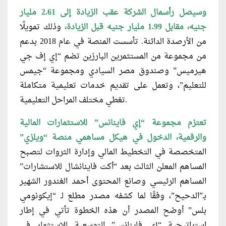
وسيصل رأسمال الشركة عقب الزيادة إلى 2.61 مليار
جنيه، مقابل 1.99 مليار جنيه قبل الزيادة،
وذلك تمويلًا
من الأرصدة الدائنة. تأسست المنصة في عام 2018 بدعم
من مجموعة من المستثمرين البارزين تضم “إي إف جي
هيرميس” وصندوق مصر السيادي ومجموعة “جيمس
للتعليم”، وتعمل على تقديم خدمات تعليمية متكاملة
تغطي مختلف المراحل التعليمية.
تعتزم مجموعة “إي فاينانس” للاستثمارات المالية
والرقمية، الدخول في هيكل مساهمي منصة “ويلزي”
المتخصصة في التخطيط المالي وإدارة الثروات لتصبح
المساهم المعلن الثالث بعد “أكت فاينانشال للاستشارات”
المساهم الرئيسي وصانع المحتوى أحمد الغندور الشهير
بـ”الدحيح”، وفقًا لما كشفه مصدر مطلع لـ “إيكونومي
بلس” أوضح المصدر أن هذه الخطوة تأتي في إطار
استراتيجية “إي فاينانس” التوسعية للاستثمار في