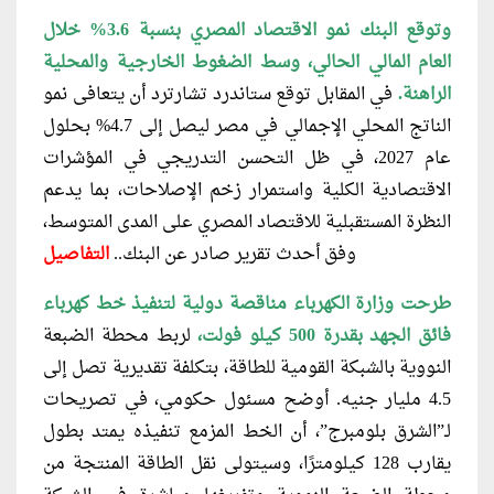
وتوقع البنك نمو الاقتصاد المصري بنسبة 3.6% خلال
العام المالي الحالي، وسط الضغوط الخارجية والمحلية
الراهنة.
في المقابل توقع ستاندرد تشارترد أن يتعافى نمو
الناتج المحلي الإجمالي في مصر ليصل إلى 4.7% بحلول
عام 2027، في ظل التحسن التدريجي في المؤشرات
الاقتصادية الكلية واستمرار زخم الإصلاحات، بما يدعم
النظرة المستقبلية للاقتصاد المصري على المدى المتوسط،
وفق أحدث تقرير صادر عن البنك..
التفاصيل
طرحت وزارة الكهرباء مناقصة دولية لتنفيذ خط كهرباء
فائق الجهد بقدرة 500 كيلو فولت،
لربط محطة الضبعة
النووية بالشبكة القومية للطاقة، بتكلفة تقديرية تصل إلى
4.5 مليار جنيه. أوضح مسئول حكومي، في تصريحات
لـ”الشرق بلومبرج”، أن الخط المزمع تنفيذه يمتد بطول
يقارب 128 كيلومترًا، وسيتولى نقل الطاقة المنتجة من