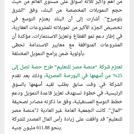
من أهم وأكبر ثلاثة أسواق على مستوى العالم من حيث
حجم التمويلات المخصصة من البنك، وفق “الشرق
بلومبرج”. أشارت إلى أن البنك يعتزم التوسع في
تخصيص الجزء الأكبر من تمويلاته للمشروعات العقارية،
في إطار دعم نمو القطاع وتعزيز الاستثمارات، مؤكدة أن
المشروعات المتوافقة مع معايير الاستدامة تحظى
بأولوية ضمن برامج التمويل المختلفة.
تعتزم شركة “منصة مصر للتعليم” طرح حصة تصل إلى
25% من أسهمها في البورصة المصرية،
وذلك بعد تقدم
الشركة في وقت سابق بطلب لقيد أسهمها بالسوق
الرئيسية، في خطوة تستهدف تعزيز قاعدة التمويل ودعم
خطط التوسع المستقبلية، وفق ما ذكرته مصادر لصحيفة
“المال”. كانت الجمعية العامة غير العادية لـ”منصة مصر
للتعليم” قد وافقت على زيادة رأس المال المصدر للشركة
بنحو 611.88 مليون جنيه.