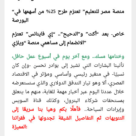
“منصة مصر للتعليم” تعتزم طرح 25% من أسهمها في
البورصة
خاص- بعد “أكت” و”الدحيح”.. “إي فاينانس” تعتزم
الانضمام إلى مساهمي منصة “ويلزي”
وختامها مسك.. ومع آخر يوم في أسبوع عمل حافل،
تأتينا البشارات التي تشير إلى بوادر تحسن -وإن كان
نسبيًا- في متغير رئيسي وأساسي ومؤثر في الاقتصاد
المصري، ألا وهو تيار التدفق الدولاري والذي سنستعرضه
خلال عددنا اليوم عبر أخبار مهمة للغاية، منهم ما يتعلق
بمستحقات شركاء البترول، وكذلك قناة السويس
وإيرادات السياحة..
فأهلًا بكم وهيا بنا سريعًا إلى
التنويهات ثم التفاصيل الشيقة تجدونها في فقراتنا
المميزة: