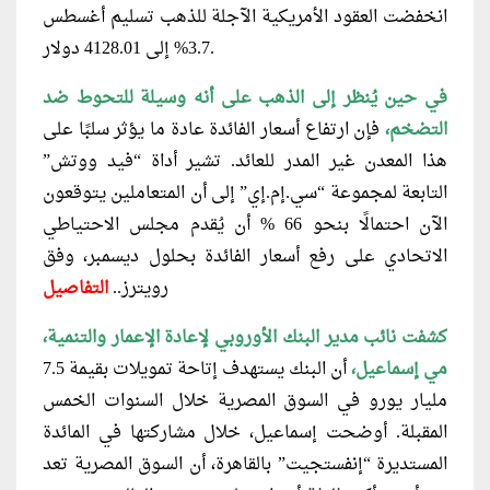
انخفضت العقود الأمريكية الآجلة للذهب تسليم أغسطس
3.7% إلى 4128.01 دولار.
في حين يُنظر إلى الذهب على أنه وسيلة للتحوط ضد
التضخم،
فإن ارتفاع أسعار الفائدة عادة ما يؤثر سلبًا على
هذا المعدن غير المدر للعائد. تشير أداة “فيد ووتش”
التابعة لمجموعة “سي.إم.إي” إلى أن المتعاملين يتوقعون
الآن احتمالًا بنحو 66 % أن يُقدم مجلس الاحتياطي
الاتحادي على رفع أسعار الفائدة بحلول ديسمبر، وفق
رويترز..
التفاصيل
كشفت نائب مدير البنك الأوروبي لإعادة الإعمار والتنمية،
مي إسماعيل،
أن البنك يستهدف إتاحة تمويلات بقيمة 7.5
مليار يورو في السوق المصرية خلال السنوات الخمس
المقبلة. أوضحت إسماعيل، خلال مشاركتها في المائدة
المستديرة “إنفستجيت” بالقاهرة، أن السوق المصرية تعد