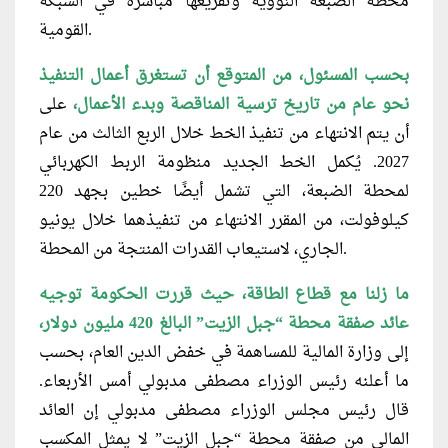
محطة الضبعة النووية وتفريغها مباشرة في الشبكة
القومية.
بحسب المسئول، من المتوقع أن تستغرق أعمال التنفيذ
نحو عام من تاريخ ترسية المناقصة وبدء الأعمال،
على
أن يتم الانتهاء من تنفيذ الخط خلال الربع الثالث من عام
2027. يُكمل الخط الجديد منظومة الربط الكهربائي
لمحطة الضبعة، التي تشمل أيضًا خطين بجهد 220
كيلوفولت، من المقرر الانتهاء من تنفيذهما خلال يونيو
الجاري، لاستيعاب القدرات المنتجة من المحطة.
ما زلنا مع قطاع الطاقة، حيث قررت الحكومة توجيه
عائد صفقة محطة “جبل الزيت” البالغ 420 مليون دولار،
إلى وزارة المالية للمساهمة في خفض الدين العام، بحسب
ما أعلنه رئيس الوزراء مصطفى مدبولي أمس الأربعاء.
قال رئيس مجلس الوزراء مصطفى مدبولي إن العائد
المالي من صفقة محطة “جبل الزيت” لا يمثل المكسب