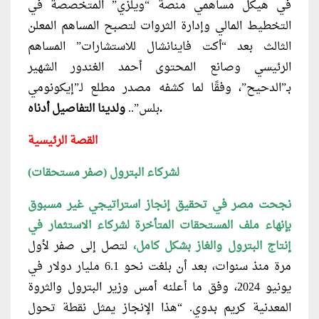
في هيكل مساهمي منصة “ويلزي” المتخصصة في
التخطيط المالي وإدارة الثروات لتصبح المساهم المعلن
الثالث بعد “أكت فاينانشال للاستشارات” المساهم
الرئيسي وصانع المحتوى أحمد الغندور الشهير
بـ”الدحيح”، وفقًا لما كشفه مصدر مطلع لـ”إيكونومي
ولدينا التفاصيل أدناه.
بلس”..
القصة الرئيسية
(صفر مستحقات) لشركاء البترول
نجحت مصر في تحقيق إنجاز استراتيجي غير مسبوق
بإنهاء ملف المستحقات المتأخرة لشركاء الاستثمار في
إنتاج البترول والغاز بشكل كامل،
لتصل إلى صفر لأول
مرة منذ سنوات، بعد أن بلغت نحو 6.1 مليار دولار في
يونيو 2024، وفق ما أعلنه أمس وزير البترول والثروة
المعدنية كريم بدوي. “هذا الإنجاز يمثل نقطة تحول