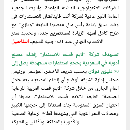
الشركات التكنولوجية الناشئة الواعدة. وأقرت الجمعية
العامة الغير عادية لشركة أكت فاينانشال للاستشارات في
وقت سابق زيادة رأس مال منصتها التابعة “ويلزي” مع
طرح كامل أسهم الزيادة لمستثمرين جدد، وتحديد سعر
الاكتتاب النهائي عند 6.21 جنيه للسهم..
التفاصيل
تستهدف شركة “لايم ڤست للاستثمار” إنشاء مصنع
أدوية في السعودية بحجم استثمارات مستهدفة يصل إلى
70 مليون دولار،
بحسب شريف الأخضر، المؤسس ورئيس
مجلس إدارة الشركة. أوضح أن إنشاء المصنع سيتم خلال
العام الجاري من خلال شركة “لايم ڤست العربية للرعاية
الصحية” التابعة لـ”لايم ڤست للاستثمار”، متابعًا أن
اختيار السوق السعودية جاء استنادًا إلى حجمها الكبير
ومعدلات النمو القوية التي يشهدها قطاع الرعاية الصحية
والأدوية بالمملكة، وفقًا لبيان الشركة.