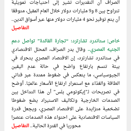
الصراف أن التقديرات تشير إلى احتياجات تمويلية
تتراوح بين 8 و9 مليارات دولار خلال العام المقبل، متوقعًا
أن يتم توفير نحو 4 مليارات دولار منها عبر أسواق الدين..
التفاصيل
خاص| ستاندرد تشارترد:
“تجارة الفائدة” تواصل دعم
الجنيه المصري..
وقال بدر الصراف، المحلل الاقتصادي
في ستاندرد تشارترد، إن الاقتصاد المصري يتحرك في
بيئة تتسم بارتفاع واضح في حالة عدم اليقين
الجيوسياسي، ما ينعكس في ضغوط ممتدة عبر قناتي
الطاقة والغذاء مع استمرار ارتفاع الأسعار عالميًا. أوضح
في تصريحات لـ”إيكونومي بلس” أن هذا التداخل بين
الصدمات الخارجية وتكاليف الاستيراد يضع ضغوطا
تضخمية متزايدة على الاقتصاد المصري، ويجعل قدرة
السياسات الاقتصادية على احتواء هذه الصدمات عنصرا
محوريا في الفترة الحالية..
التفاصيل