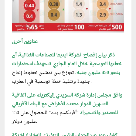
عناوين أخرى
ذكر بيان إفصاح لشركة ايديتا للصناعات الغذائية، أن
خطتها التوسعية خلال العام الجاري تستهدف استثمارات
بنحو 450 مليون جنيه
،
تتوزع بين تدشين خطوط إنتاج
جديدة وتنفيذ خطة توسعية في المغرب.
وافق مجلس إدارة شركة السويدي إليكتريك على اتفاقية
التسهيل الدوار متعدد الأغراض مع البنك الأفريقي
للتصدير والاستيراد
“أفريكسم بنك” للحصول على 150
مليون دولار.
كشف عمر عبدالجواد، الرئيس التنفيذي المشارك لشركة