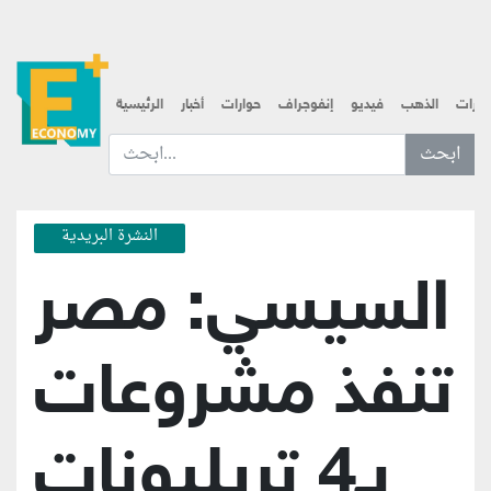
قارات
الذهب
فيديو
إنفوجراف
حوارات
أخبار
الرئيسية
ابحث عن... :
النشرة البريدية
السيسي: مصر
تنفذ مشروعات
بـ4 تريليونات