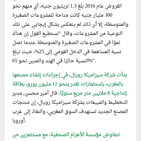
القروض عام 2016 بلغ 1.3 تريليون جنيه، أي منهم نحو
300 مليار جنيه كانت متاحة للمشروعات الصغيرة
والمتوسطة، إلا أن ذلك لم ينعكس بشكل إيجابي على تلك
النوعية من المشروعات، وقال “نستطيع القول إن هناك
نموًا في المشروعات الصغيرة والمتوسطة عندما تصل
نسبة المساهمة في الدخل القومي إلى 25%، حيث تبلغ
النسبة حاليًا في الهند والصين نحو 65%”.
بدأت شركة سيراميكا رويال، في إجراءات إنشاء مصنعها
بالمغرب، باستثمارات تقدر بنحو 12 مليون يورو، بطاقة
إنتاجية 8 ملايين متر مربع سنويًا،
قال أمير محسن، مدير
التخطيط والمبيعات بشركة سيراميكا رويال، إن منتجات
المصنع الجديد تستهدف السوق المغربي، والنفاذ إلى غرب
أوروبا.
تتفاوض مؤسسة الأهرام الصحفية، مع مستثمرين من