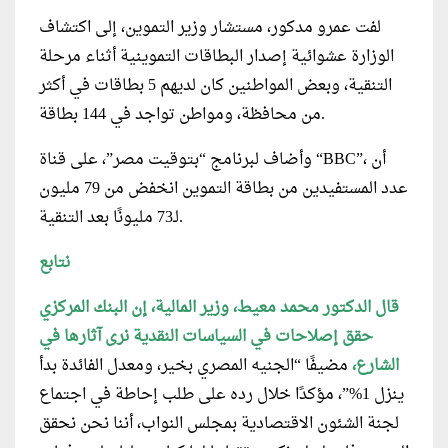
لفت عمرو مدكور، مستشار وزير التموين، إلى اكتشاف
الوزارة عشوائية إصدار البطاقات التموينية أثناء مرحلة
التنقية، وبعض المواطنين كان لديهم 5 بطاقات في أكثر
من محافظة، ومواطن تواجد في 144 بطاقة.
وأضاف لبرنامج “بتوقيت مصر”، على قناة “BBC”، أن
عدد المستفيدين من بطاقة التموين انخفض من 79 مليون
لـ73 مليونًا بعد التنقية.
نتابع
قال الدكتور محمد معيط، وزير المالية، إن البنك المركزي
حقق إصلاحات في السياسات النقدية نرى آثارها في
الشارع،
مضيفًا “الجنيه المصري بخير، ومعدل الفائدة بدأ
ينزل 1%”، مؤكدًا خلال رده على طلب إحاطة في اجتماع
لجنة الشئون الاقتصادية بمجلس النواب، أننا نحن نحقق