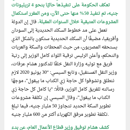
تعكف الحكومة على تنفيذها حاليًا بنحو 4 تريليونات
جنيه، تم تنفيذ 50% منها حتى الآن، ومن المقرر استكمال
المشروعات المتبقية خلال السنوات المقبلة
،
قال إن الدولة
تعمل على مد خطوط السكك الحديدية إلى السودان
وأفريقيا، مضيفًا أن السكك الحديدية ستكون بالشكل الذي
يستحقه المصريون، من حيث المحطات والسكة والعربات
والتحكم، وأعلن الرئيس ترقية اللواء كامل الوزير إلى رتبة
فريق مع توليه وزارة النقل خلفًا للدكتور هشام عرفات،
وزير النقل المستقيل، وتابع السيسي: “30 يونيو 2020 لازم
ننطلق وتشوفوا كل حاجة زي الكتاب ما بيقول”، موجهًا
رسالته للفريق كامل الوزير، قائلًا: “يا كامل كل حاجة زي
الكتاب ما بيقول”، وقال السيسي إن تكلفة مشروعات
تطوير السكة الحديد تتجاوز 50 مليار جنيه، فيما تبلغ
تكلفة تطوير مرفق الكهرباء أكثر من 600 مليار جنيه.
كشف هشام توفيق وزير قطاع الأعمال العام، عن بدء