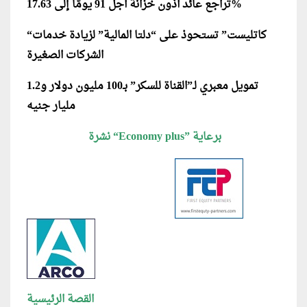
تراجع عائد أذون خزانة أجل 91 يومًا إلى 17.63%
“كاتليست” تستحوذ على “دلتا المالية” لزيادة خدمات
الشركات الصغيرة
تمويل معبري لـ”القناة للسكر” بـ100 مليون دولار و1.2
مليار جنيه
نشرة “Economy plus” برعاية
القصة الرئيسية