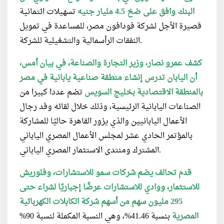
البنك وافق على ضخ 4.5 مليار جنيه
تسهيلات ائتمانية
قصيرة الأجل لشركة فودافون مصر، للمساعدة في تمويل
النفقات الرأسمالية والتشغيلية للشركة.
كشف عمرو نصار، وزير التجارة والصناعة، في بيان أمس،
أن اليابان تدرس إنشاء منطقة صناعية يابانية في مصر
بالمنطقة الاقتصادية بخليج السويس
تضم عددا كبيرا من
الصناعات اليابانية الرئيسية، وذلك خلال لقائه وفد رجال
الأعمال اليابانيين والذي يزور القاهرة حاليًا للمشاركة
بالمؤتمر الحادي عشر لمجلس الأعمال المصري الياباني
المشترك ومنتدى الاستثمار المصري الياباني.
قدم تحالف يضم شركات سمو للاستشارات، وفلوريش
للاستثمار، ووادي للاستشارات عرضًا إجباريًا لشراء حتى
295 مليون سهم من أسهم شركة الكابلات الكهربائية
المصرية
بنسبة 41.46%، وهي النسبة المكملة لنسبة 90%