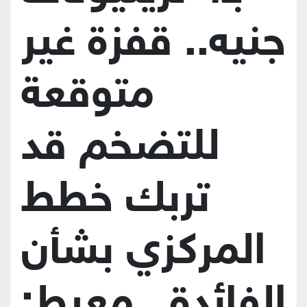
جنيه.. قفزة غير
متوقعة
للتضخم قد
تربك خطط
المركزي بشأن
الفائدة.. معيط: