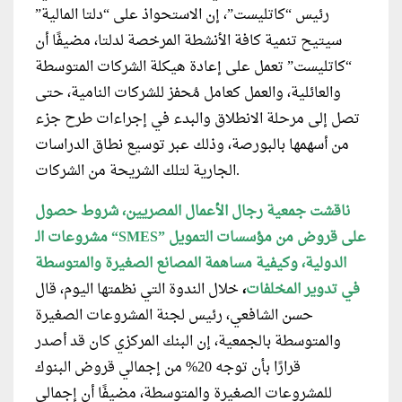
رئيس “كاتليست”، إن الاستحواذ على “دلتا المالية”
سيتيح تنمية كافة الأنشطة المرخصة لدلتا، مضيفًا أن
“كاتليست” تعمل على إعادة هيكلة الشركات المتوسطة
والعائلية، والعمل كعامل مُحفز للشركات النامية، حتى
تصل إلى مرحلة الانطلاق والبدء في إجراءات طرح جزء
من أسهمها بالبورصة، وذلك عبر توسيع نطاق الدراسات
الجارية لتلك الشريحة من الشركات.
ناقشت جمعية رجال الأعمال المصريين، شروط حصول
” على قروض من مؤسسات التمويل
SMES
مشروعات الـ “
الدولية، وكيفية مساهمة المصانع الصغيرة والمتوسطة
في تدوير المخلفات
،
خلال الندوة التي نظمتها اليوم، قال
حسن الشافعي، رئيس لجنة المشروعات الصغيرة
والمتوسطة بالجمعية، إن البنك المركزي كان قد أصدر
قرارًا بأن توجه 20% من إجمالي قروض البنوك
للمشروعات الصغيرة والمتوسطة، مضيفًا أن إجمالي