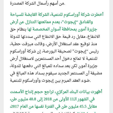
من أسهم رأسمال الشركة المصدرة.
أخطرت شركة أوراسكوم للتنمية، الشركة القابضة للسياحة
والفنادق “إيجوث”، بعدم ممانعتها التنازل عن أرض
جزيرة آمون بمحافظة آسوان المخصصة لها
بنظام حق
الانتفاع، مقابل رد قيمة حق الانتفاع التي سددتها للدولة
منذ توقيع عقد استغلال الأرض، وقالت ميرفت حطبة،
رئيس “إيجوث” لصحيفة البورصة، إن شركة أوراسكوم
للتنمية لا تمانع دخول أحد المستثمرين لاستغلال أرض
جزيرة آمون لكن بعد سداده للمبالغ التي دفعتها للدولة،
مضيفة أن المستثمر الجديد سيقوم بسداد هذه المبالغ في
ضوء العقد المبرم بين إيجوث وأوراسكوم للتنمية.
أظهرت بيانات البنك المركزي، تراجع حجم إنتاج الأسمنت
في الشهور الـ11 الأولى من 2018 إلى 40.8 مليون طن،
مقابل 45.5 مليون طن في الفترة نفسها من العام 2017،