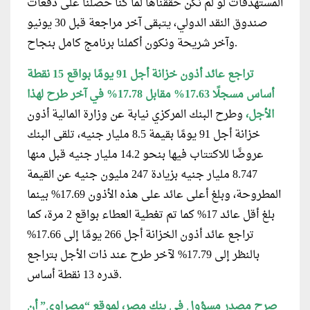
المستهدفات لو لم نكن حققناها لما كنا حصلنا على دفعات
صندوق النقد الدولي، يتبقى آخر مراجعة قبل 30 يونيو
وآخر شريحة ونكون أكملنا برنامج كامل بنجاح.
تراجع عائد أذون خزانة أجل 91 يومًا بواقع 15 نقطة
أساس مسجلًا 17.63% مقابل 17.78% في آخر طرح لهذا
الأجل،
وطرح البنك المركزي نيابة عن وزارة المالية أذون
خزانة أجل 91 يومًا بقيمة 8.5 مليار جنيه، تلقى البنك
عروضًا للاكتتاب فيها بنحو 14.2 مليار جنيه قبل منها
8.747 مليار جنيه بزيادة 247 مليون جنيه عن القيمة
المطروحة، وبلغ أعلى عائد على هذه الأذون 17.69% بينما
بلغ أقل عائد 17% كما تم تغطية العطاء بواقع 2 مرة، كما
تراجع عائد أذون الخزانة أجل 266 يومًا إلى 17.66%
بالنظر إلى 17.79% لآخر طرح عند ذات اﻷجل بتراجع
قدره 13 نقطة أساس.
صرح مصدر مسؤول في بنك مصر، لموقع “مصراوي” أن