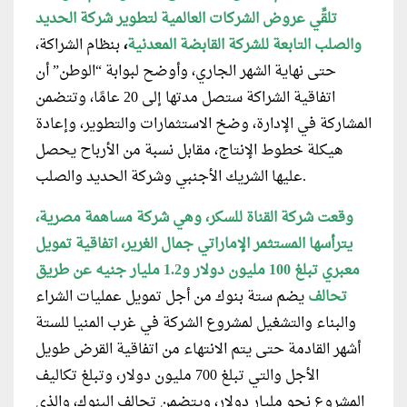
تلقِّي عروض الشركات العالمية لتطوير شركة الحديد
والصلب التابعة للشركة القابضة المعدنية
،
بنظام الشراكة،
حتى نهاية الشهر الجاري، وأوضح لبوابة “الوطن” أن
اتفاقية الشراكة ستصل مدتها إلى 20 عامًا، وتتضمن
المشاركة في الإدارة، وضخ الاستثمارات والتطوير، وإعادة
هيكلة خطوط الإنتاج، مقابل نسبة من الأرباح يحصل
عليها الشريك الأجنبي وشركة الحديد والصلب.
وقعت شركة القناة للسكر، وهي شركة مساهمة مصرية،
يترأسها المستثمر الإماراتي جمال الغرير، اتفاقية تمويل
معبري تبلغ 100 مليون دولار و1.2 مليار جنيه عن طريق
تحالف
يضم ستة بنوك من أجل تمويل عمليات الشراء
والبناء والتشغيل لمشروع الشركة في غرب المنيا للستة
أشهر القادمة حتى يتم الانتهاء من اتفاقية القرض طويل
الأجل والتي تبلغ 700 مليون دولار، وتبلغ تكاليف
المشروع نحو مليار دولار، ويتضمن تحالف البنوك، والذي