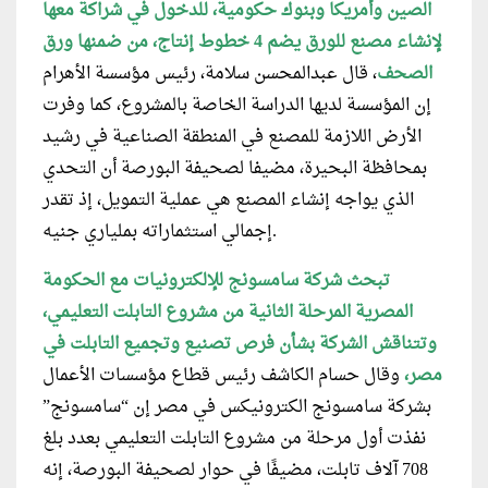
الصين وأمريكا وبنوك حكومية، للدخول في شراكة معها
لإنشاء مصنع للورق يضم 4 خطوط إنتاج، من ضمنها ورق
الصحف
، قال عبدالمحسن سلامة، رئيس مؤسسة الأهرام
إن المؤسسة لديها الدراسة الخاصة بالمشروع، كما وفرت
الأرض اللازمة للمصنع في المنطقة الصناعية في رشيد
بمحافظة البحيرة، مضيفا لصحيفة البورصة أن التحدي
الذي يواجه إنشاء المصنع هي عملية التمويل، إذ تقدر
إجمالي استثماراته بملياري جنيه.
تبحث شركة سامسونج للإلكترونيات مع الحكومة
المصرية المرحلة الثانية من مشروع التابلت التعليمي،
وتتناقش الشركة بشأن فرص تصنيع وتجميع التابلت في
مصر،
وقال حسام الكاشف رئيس قطاع مؤسسات الأعمال
بشركة سامسونج الكترونيكس في مصر إن “سامسونج”
نفذت أول مرحلة من مشروع التابلت التعليمي بعدد بلغ
708 آلاف تابلت، مضيفًا في حوار لصحيفة البورصة، إنه