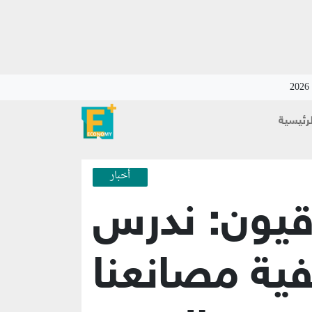
لرئيسية
أخبار
قيون: ندرس
فية مصانعنا