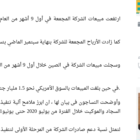
ء
ً
في حين بلغت المبيعات بالسوق الأمريكي نحو 1.5 مليار جنيه، من نحو 1.4 مليار خلال نفس الفترة قبل عام.
وأوضحت النساجون فى بيان لها ، ان ابرز ملامح آلية تنفي