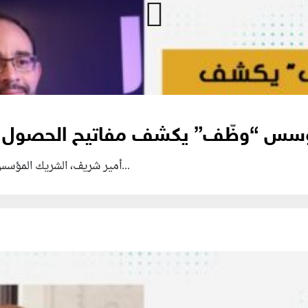
أمير شريف، الشريك المؤسس والرئيس التنفيذي لشركة بشر سوفت ومؤسس...