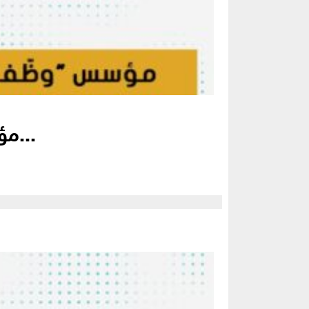
مؤسس “وظّف” يكشف مفاتيح الحصول على وظيفة وخطط الشركة...