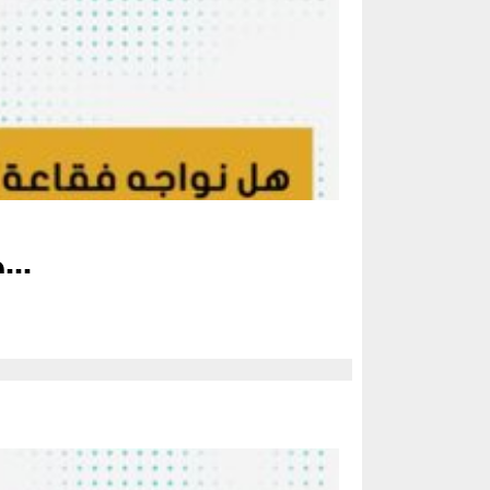
هل نواجه فقاعة استهلاكية؟ عضو اللجنة الاستشارية لرئيس الوزراء...