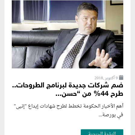
9 أكتوبر ,2018
ضم شركات جديدة لبرنامج الطروحات..
طرح 44% من “حسن...
أهم الأخبار الحكومة تخطط لطرح شهادات إيداع "إنبى"
في بورصة...
النشرة البريدية