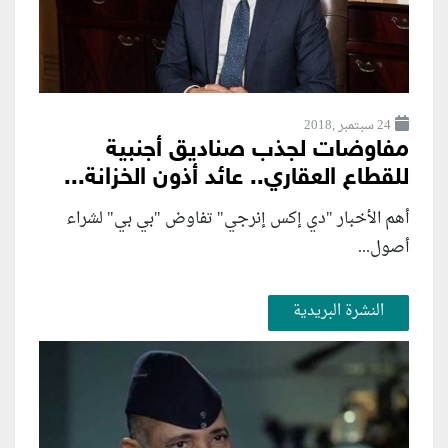
24 سبتمبر ,2018
مفاوضات لجذب صناديق أجنبية
للقطاع العقاري.. عائد أذون الخزانة...
أهم الأخبار "دي إكس إنرجي" تفاوض "بي بي" لشراء
أصول...
النشرة البريدية