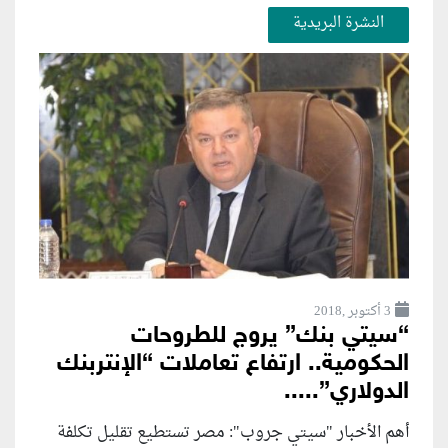
النشرة البريدية
3 أكتوبر ,2018
“سيتي بنك” يروج للطروحات
الحكومية.. ارتفاع تعاملات “الإنتربنك
الدولاري”.....
أهم الأخبار "سيتي جروب": مصر تستطيع تقليل تكلفة