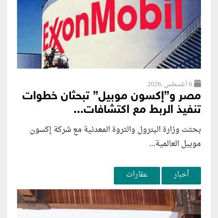
6 أغسطس ,2026
مصر و”إكسون موبيل” تبحثان خطوات
تنفيذ الربط مع اكتشافات...
بحثت وزارة البترول والثروة المعدنية مع شركة إكسون
موبيل العالمية...
أخبار
عقارات