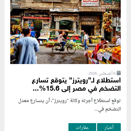
6 أغسطس ,2026
استطلاع لـ”رويترز” يتوقع تسارع
التضخم في مصر إلى 15.6%...
توقع استطلاع أجرته وكالة "رويترز"، أن يتسارع ‌معدل
التضخم في...
أخبار
عقارات