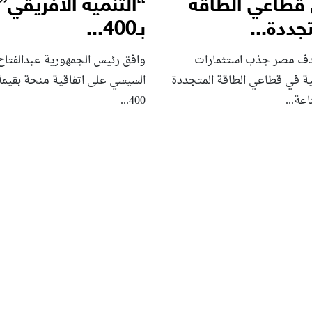
قطاعي الطاقة
“التنمية الأفريقي”
جددة...
بـ400...
ف مصر جذب استثمارات
وافق رئيس الجمهورية عبدالفتاح
لية في قطاعي الطاقة المتجددة
السيسي على اتفاقية منحة بقيمة
عة...
400...