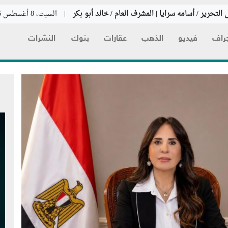
التحرير / أسامه سرايا | المشرف العام / خالد أبو بكر
|
السبت، 8 أغسطس 2026
راف
فيديو
الذهب
عقارات
بنوك
النشرات