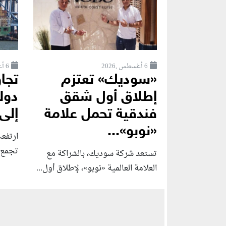
6 أغسطس ,2026
6 أغسطس ,2026
«سوديك» تعتزم
إطلاق أول شقق
دول
فندقية تحمل علامة
إلى
«نوبو»...
ارتفع
تجمع "بر
تستعد شركة سوديك، بالشراكة مع
العلامة العالمية «نوبو»، لإطلاق أول...