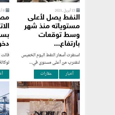
15 أبريل ,2021
6 أغسطس ,2026
النفط يصل لأعلى
مصاد
مستوياته منذ شهر
الات
وسط توقعات
بسي
بارتفاع...
دخو
استقرت أسعار النفط اليوم الخميس
قالت 
لتقترب من أعلى مستوى في...
لوكالة
أخبار
عقارات
أخ