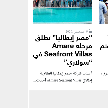
6 أغسطس ,2026
“مصر إيطاليا” تطلق
خم
مرحلة Amare
Seafront Villas في
“سولاري”
رز"،
أعلنت شركة مصر إيطاليا العقارية
إطلاق Amare Seafront Villas، أحدث...