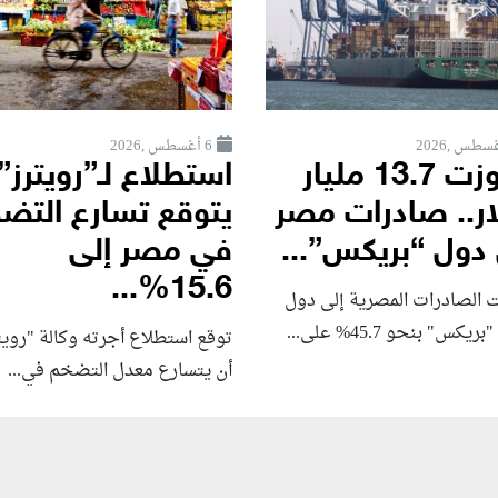
6 أغسطس ,2026
تجاوزت 13.7 مليار
استطلاع لـ”رويترز”
ار.. صادرات مصر
يتوقع تسارع التض
 دول “بريكس”...
في مصر إلى
15.6%...
ت الصادرات المصرية إلى دول
يكس" بنحو 45.7% على...
توقع استطلاع أجرته وكالة "رويت
أن يتسارع ‌معدل التضخم في...