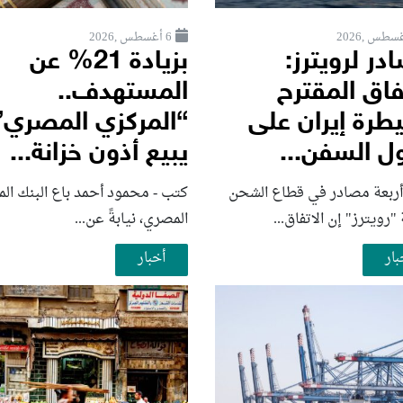
6 أغسطس ,2026
ر لرويترز:
بزيادة 21% عن
فاق المقترح
المستهدف..
طرة إيران على
“المركزي المصري”
ل السفن...
يبيع أذون خزانة...
أربعة مصادر في قطاع الشحن
كتب - محمود أحمد باع البنك الم
 "رويترز" إن الاتفاق...
المصري، نيابةً عن...
بار
أخبار