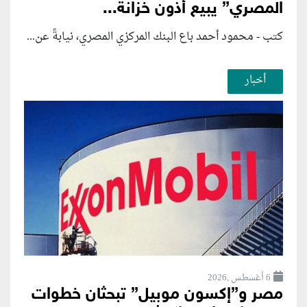
المصري” يبيع أذون خزانة...
كتب - محمود أحمد باع البنك المركزي المصري، نيابةً عن...
أخبار
6 أغسطس ,2026
مصر و”إكسون موبيل” تبحثان خطوات