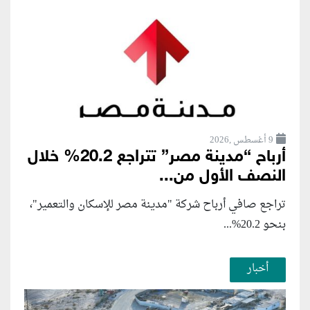
9 أغسطس ,2026
أرباح “مدينة مصر” تتراجع 20.2% خلال
النصف الأول من...
تراجع صافي أرباح شركة "مدينة مصر للإسكان والتعمير"،
بنحو 20.2%...
أخبار