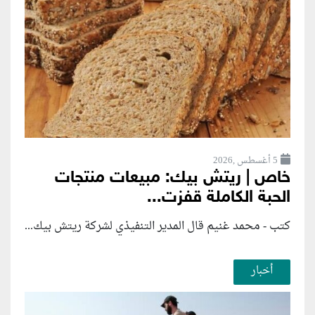
5 أغسطس ,2026
خاص | ريتش بيك: مبيعات منتجات
الحبة الكاملة قفزت...
كتب - محمد غنيم قال المدير التنفيذي لشركة ريتش بيك...
أخبار