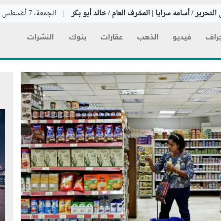
التحرير / أسامه سرايا | المشرف العام / خالد أبو بكر
|
الجمعة، 7 أغسطس 2026
راف
فيديو
الذهب
عقارات
بنوك
النشرات