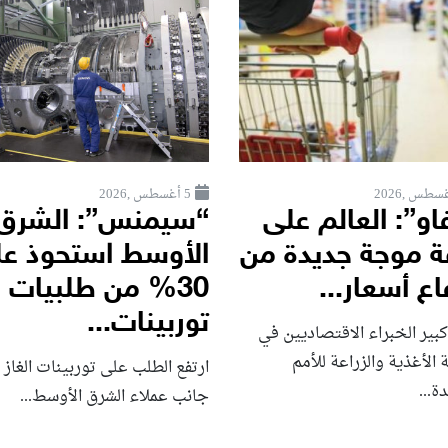
5 أغسطس ,2026
او”: العالم على
“سيمنس”: الشرق
ة موجة جديدة من
الأوسط استحوذ ع
اع أسعار...
30% من طلبيات
توربينات...
بير الخبراء الاقتصاديين في
الأغذية والزراعة للأمم
ارتفع الطلب على توربينات الغاز 
ة...
جانب عملاء الشرق الأوسط...