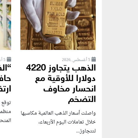
5 أغسطس ,2026
5 أغسطس ,2026
الذهب يتجاوز 4220
“الف
دولارا للأوقية مع
حاف
انحسار مخاوف
ارتف
التضخم
توقع ك
منظمة 
واصلت أسعار الذهب العالمية مكاسبها
المتحد
خلال تعاملات اليوم الأربعاء،
لتتجاوز...