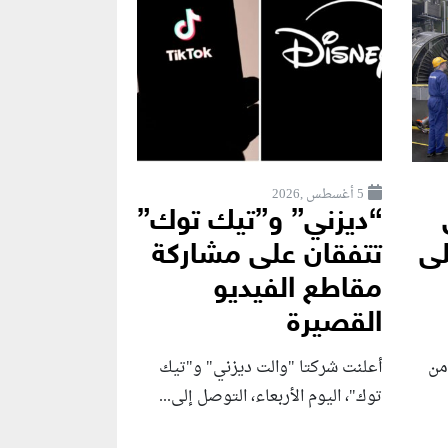
5 أغسطس ,2026
“ديزني” و”تيك توك”
لى
تتفقان على مشاركة
مقاطع الفيديو
القصيرة
من
أعلنت شركتا "والت ديزني" و"تيك
توك"، اليوم الأربعاء، التوصل إلى...