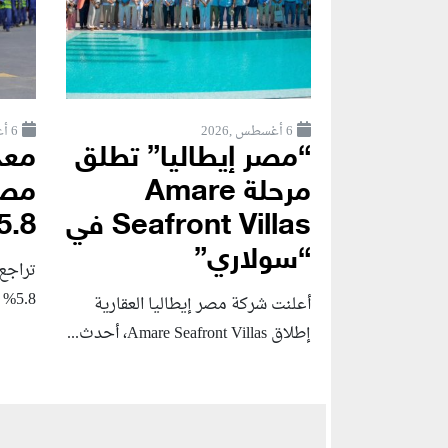
6 أغسطس ,2026
6 أغسطس ,2026
“مصر إيطاليا” تطلق
معد
مرحلة Amare
مصر
Seafront Villas في
5.8% خلال الربع..
“سولاري”
تراجع
5.8% خلال الربع الثاني...
أعلنت شركة مصر إيطاليا العقارية
إطلاق Amare Seafront Villas، أحدث...