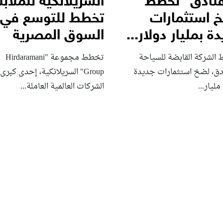
فنادق” تخطط
السريلانكية للملا
 استثمارات
تخطط للتوسع في
ة بمليار دولار...
السوق المصرية
الشركة القابضة للسياحة
تخطط مجموعة "Hirdaramani
ادق، لضخ استثمارات جديدة
Group" السريلانكية، إحدى كبرى
مليار...
الشركات العالمية العاملة...