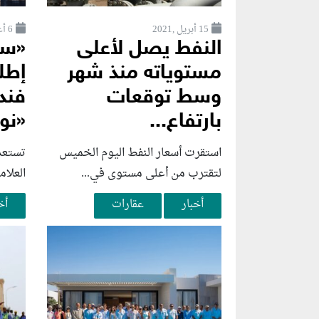
15 أبريل ,2021
6 أغسطس ,2026
النفط يصل لأعلى
«سو
مستوياته منذ شهر
إطل
وسط توقعات
فند
بارتفاع...
«نوب
استقرت أسعار النفط اليوم الخميس
تستعد
لتقترب من أعلى مستوى في...
العلام
أخبار
عقارات
أخ