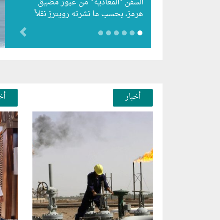
السفن "المعادية" من عبور مضيق
هرمز، بحسب ما نشرته رويترز نقلاً
عن أفادت وكالة أنباء…
evious
أخبار
أخ