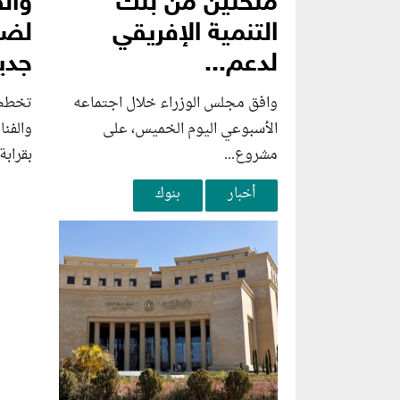
منحتين من بنك
وال
التنمية الإفريقي
لضخ
لدعم...
جديد
وافق مجلس الوزراء خلال اجتماعه
تخطط 
الأسبوعي اليوم الخميس، على
والفن
مشروع...
بقرابة 
أخبار
بنوك