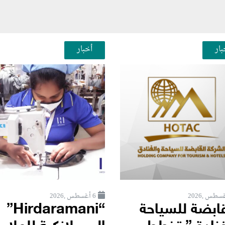
بار
أخبار
6 أغسطس ,2026
قابضة للسياحة
“Hirdaramani”