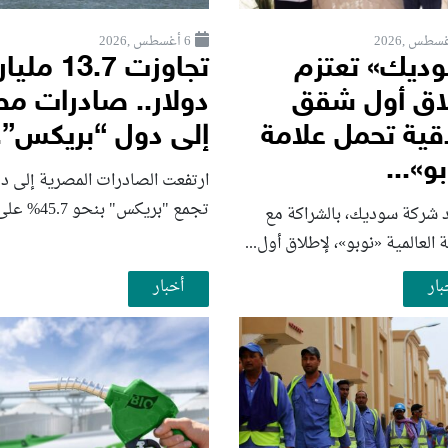
6 أغسطس ,2026
ديك» تعتزم
تجاوزت 13.7 مليار
اق أول شقق
دولار.. صادرات م
قية تحمل علامة
إلى دول “بريكس”..
و»...
ارتفعت الصادرات المصرية إلى د
تجمع "بريكس" بنحو 45.7% على...
 شركة سوديك، بالشراكة مع
ة العالمية «نوبو»، لإطلاق أول...
بار
أخبار