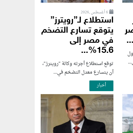
6 أغسطس ,2026
استطلاع لـ”رويترز”
صر
يتوقع تسارع التضخم
.
في مصر إلى
15.6%...
ول
توقع استطلاع أجرته وكالة "رويترز"،
أن يتسارع ‌معدل التضخم في...
أخبار