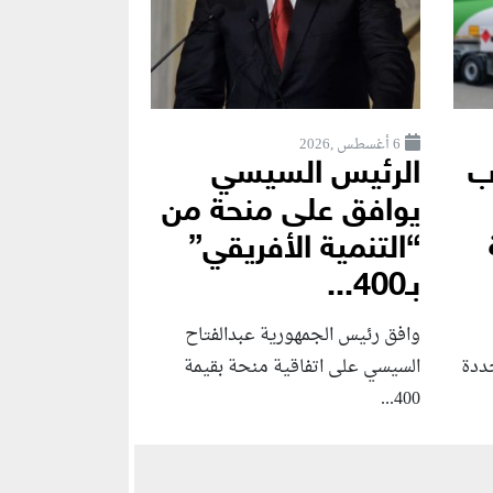
6 أغسطس ,2026
ب
الرئيس السيسي
يوافق على منحة من
“التنمية الأفريقي”
بـ400...
وافق رئيس الجمهورية عبدالفتاح
جددة
السيسي على اتفاقية منحة بقيمة
400...