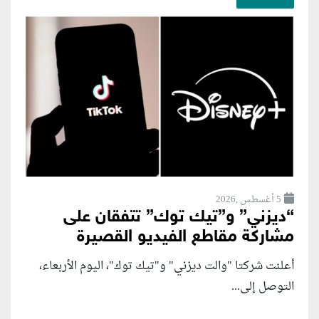
5 أغسطس ,2026
“ديزني” و”تيك توك” تتفقان على
مشاركة مقاطع الفيديو القصيرة
أعلنت شركتا "والت ديزني" و"تيك توك"، اليوم الأربعاء،
التوصل إلى...