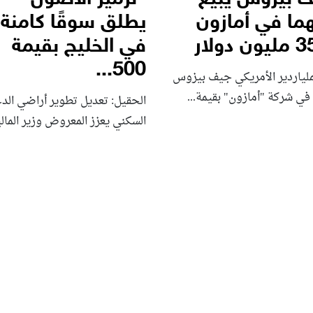
ما في أمازون
يطلق سوقًا كامنة
في الخليج بقيمة
500...
ملياردير الأمريكي جيف بيزوس
 في شركة "أمازون" بقيمة...
الحقيل: تعديل تطوير أراضي الد
السكني يعزز المعروض وزير المالية