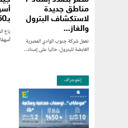
مناطق جديدة
أسه
لاستكشاف البترول
بـ350 مليون دولار
والغاز...
باع ال
أسهمًا
تعمل شركة جنوب الوادي المصرية
القابضة للبترول، حاليا على إسناد...
إنفوجراف