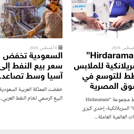
6 أغسطس ,2026
“Hirdaramani”
السعودية تخفض
ريلانكية للملابس
سعر بيع النفط إلى
ط للتوسع في
آسيا وسط تصاعد..
وق المصرية
خفضت المملكة العربية السعودية
البيع الرسمي لخام النفط العربي...
تخطط مجموعة "Hirdaramani
Group" السريلانكية، إحدى كبرى
ت العالمية العاملة...