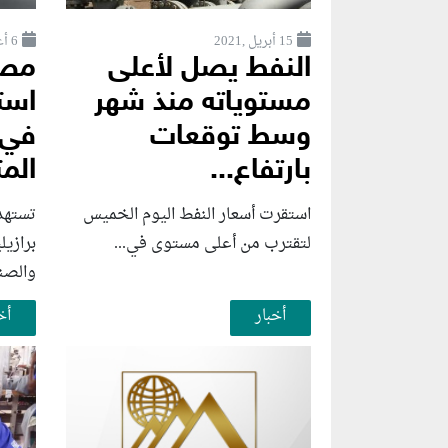
15 أبريل ,2021
6 أغسطس ,2026
النفط يصل لأعلى
مصر
مستوياته منذ شهر
استث
وسط توقعات
في 
بارتفاع...
المت
استقرت أسعار النفط اليوم الخميس
تستهد
لتقترب من أعلى مستوى في...
برازي
والصنا
أخبار
أخ