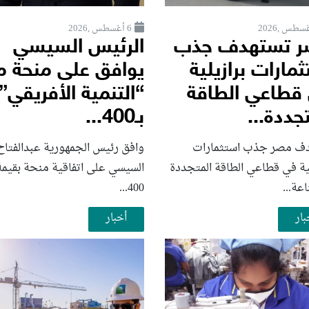
6 أغسطس ,2026
 تستهدف جذب
الرئيس السيسي
مارات برازيلية
يوافق على منحة م
قطاعي الطاقة
“التنمية الأفريقي”
جددة...
بـ400...
ف مصر جذب استثمارات
وافق رئيس الجمهورية عبدالفتاح
لية في قطاعي الطاقة المتجددة
السيسي على اتفاقية منحة بقيمة
عة...
400...
بار
أخبار