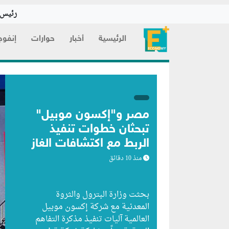
رئيس ا
الرئيسية
أخبار
حوارات
إنفوج
مصر و"إكسون موبيل"
تبحثان خطوات تنفيذ
الربط مع اكتشافات الغاز
القبرصية
منذ 10 دقائق
بحثت وزارة البترول والثروة
المعدنية مع شركة إكسون موبيل
العالمية آليات تنفيذ مذكرة التفاهم