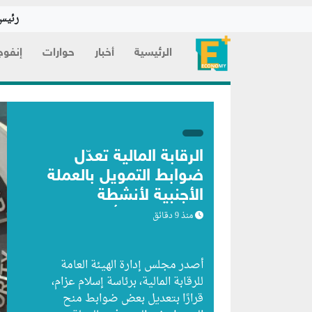
رئيس 
الرئيسية
أخبار
حوارات
إنفوج
الرقابة المالية تعدّل
ضوابط التمويل بالعملة
الأجنبية لأنشطة
التخصيم والتأجير
منذ 9 دقائق
التمويلي
أصدر مجلس إدارة الهيئة العامة
للرقابة المالية، برئاسة إسلام عزام،
قرارًا بتعديل بعض ضوابط منح