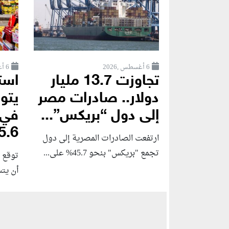
6 أغسطس ,2026
6 أغسطس ,2026
تجاوزت 13.7 مليار
استط
دولار.. صادرات مصر
يتو
إلى دول “بريكس”...
في 
.6%...
ارتفعت الصادرات المصرية إلى دول
تجمع "بريكس" بنحو 45.7% على...
توقع ا
أن يت