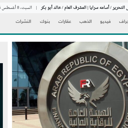
التحرير / أسامه سرايا | المشرف العام / خالد أبو بكر
|
السبت، 8 أغسطس 2026
راف
فيديو
الذهب
عقارات
بنوك
النشرات