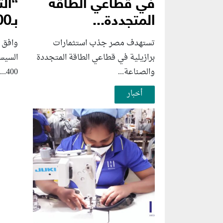
في قطاعي الطاقة
“الت
المتجددة...
بـ400...
تستهدف مصر جذب استثمارات
وافق 
برازيلية في قطاعي الطاقة المتجددة
السيس
والصناعة...
400...
أخبار