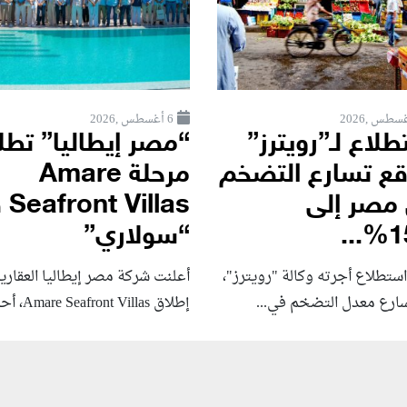
6 أغسطس ,2026
لاع لـ”رويترز”
“مصر إيطاليا” تط
قع تسارع التضخم
مرحلة Amare
مصر إلى
llas
15
“سولاري”
ستطلاع أجرته وكالة "رويترز"،
أعلنت شركة مصر إيطاليا العقاري
سارع ‌معدل التضخم في...
إطلاق Amare Seafront Villas، أحدث...