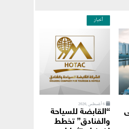
أخبار
6 أغسطس ,2026
ى
“القابضة للسياحة
والفنادق” تخطط