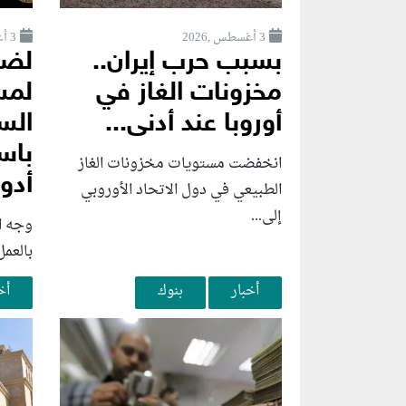
3 أغسطس ,2026
3 أغسطس ,2026
بسبب حرب إيران..
لضم
مخزونات الغاز في
لمس
أوروبا عند أدنى...
الس
باس
انخفضت مستويات مخزونات الغاز
أدوا
الطبيعي في دول الاتحاد الأوروبي
إلى...
وجه ا
بالعمل
أخبار
بنوك
أخ