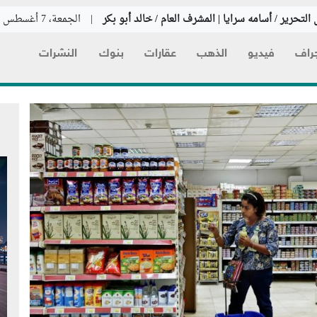
التحرير / أسامه سرايا | المشرف العام / خالد أبو بكر
|
الجمعة، 7 أغسطس 2026
راف
فيديو
الذهب
عقارات
بنوك
النشرات