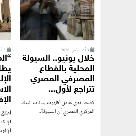
3 أغسطس ,2026
3 أغسطس ,2026
خلال يونيو.. السيولة
“ال
المحلية بالقطاع
يطل
المصرفي المصري
الإل
تتراجع لأول...
الاس
الإف
كتبت: ندى عادل أظهرت بيانات البنك
المركزي المصري أن السيولة...
أطلق ا
الإلكت
الإفريق