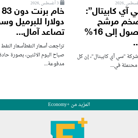
3 أغسطس ,2026
 آي كابيتال”:
خام برنت دون 83
ضخم مرشح
دولارا للبرميل وس
للوصول إلى 16%
تصاعد آمال...
.
تراجعت أسعار النفطأسعار النفط
صباح اليوم الاثنين، بصورة حادة
شركة "سي آي كابيتال"، إن كل
مدفوعة...
محتملة في...
المزيد من +Economy