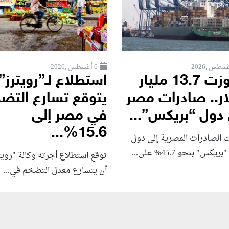
6 أغسطس ,2026
تجاوزت 13.7 مليار
استطلاع لـ”رويترز”
ار.. صادرات مصر
يتوقع تسارع التض
 دول “بريكس”...
في مصر إلى
15.6%...
ت الصادرات المصرية إلى دول
يكس" بنحو 45.7% على...
توقع استطلاع أجرته وكالة "رويت
أن يتسارع ‌معدل التضخم في...