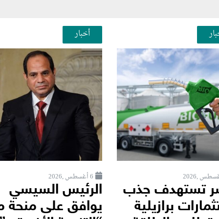
بار
أخبار
6 أغسطس ,2026
 تستهدف جذب
الرئيس السيسي
مارات برازيلية
يوافق على منحة م