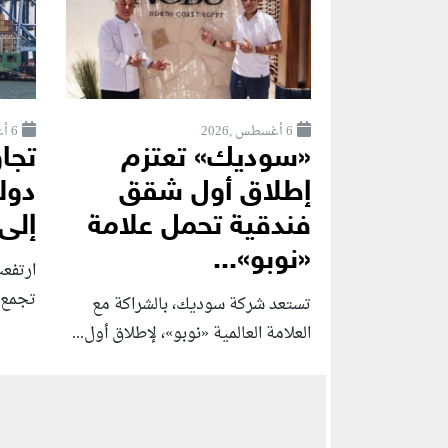
6 أغسطس ,2026
6 أغسطس ,2026
«سوديك» تعتزم
إطلاق أول شقق
دول
فندقية تحمل علامة
إلى
«نوبو»...
ارتفع
تجمع "بر
تستعد شركة سوديك، بالشراكة مع
العلامة العالمية «نوبو»، لإطلاق أول...