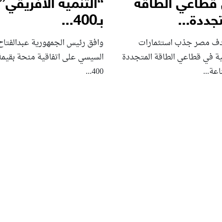
قطاعي الطاقة
“التنمية الأفريقي”
جددة...
بـ400...
ف مصر جذب استثمارات
وافق رئيس الجمهورية عبدالفتاح
لية في قطاعي الطاقة المتجددة
السيسي على اتفاقية منحة بقيمة
عة...
400...