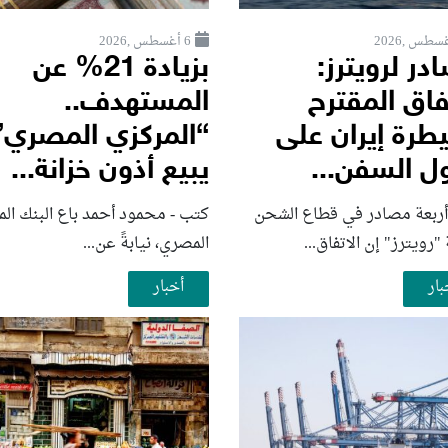
6 أغسطس ,2026
ر لرويترز:
بزيادة 21% عن
فاق المقترح
المستهدف..
طرة إيران على
“المركزي المصري”
ل السفن...
يبيع أذون خزانة...
أربعة مصادر في قطاع الشحن
كتب - محمود أحمد باع البنك الم
 "رويترز" إن الاتفاق...
المصري، نيابةً عن...
بار
أخبار