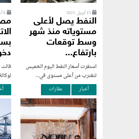
15 أبريل ,2021
6 أغسطس ,2026
النفط يصل لأعلى
مصاد
مستوياته منذ شهر
الات
وسط توقعات
بسي
بارتفاع...
دخو
استقرت أسعار النفط اليوم الخميس
قالت 
لتقترب من أعلى مستوى في...
لوكالة
أخبار
عقارات
أخ