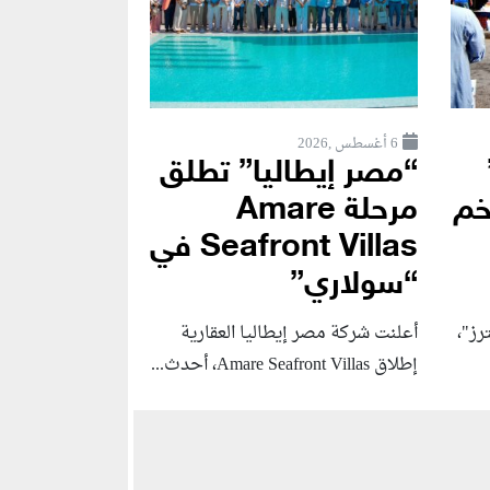
6 أغسطس ,2026
“مصر إيطاليا” تطلق
خم
مرحلة Amare
Seafront Villas في
“سولاري”
رز"،
أعلنت شركة مصر إيطاليا العقارية
إطلاق Amare Seafront Villas، أحدث...