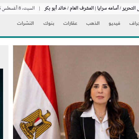
التحرير / أسامه سرايا | المشرف العام / خالد أبو بكر
|
السبت، 8 أغسطس 2026
راف
فيديو
الذهب
عقارات
بنوك
النشرات