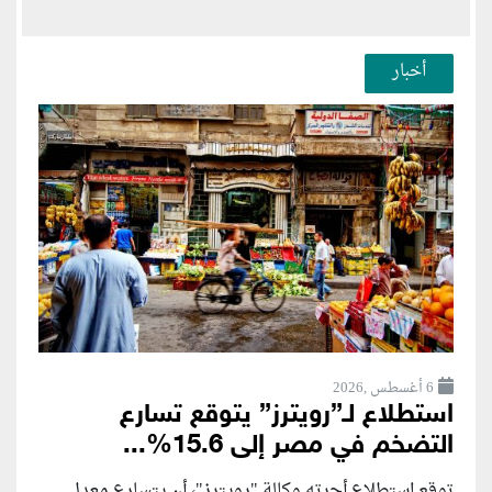
أخبار
6 أغسطس ,2026
استطلاع لـ”رويترز” يتوقع تسارع
التضخم في مصر إلى 15.6%...
توقع استطلاع أجرته وكالة "رويترز"، أن يتسارع ‌معدل