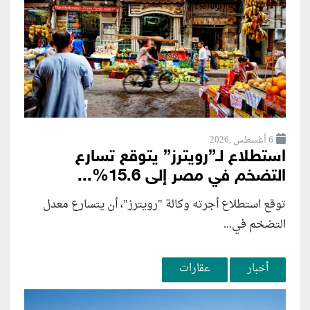
6 أغسطس ,2026
استطلاع لـ”رويترز” يتوقع تسارع
التضخم في مصر إلى 15.6%...
توقع استطلاع أجرته وكالة "رويترز"، أن يتسارع ‌معدل
التضخم في...
أخبار
عقارات