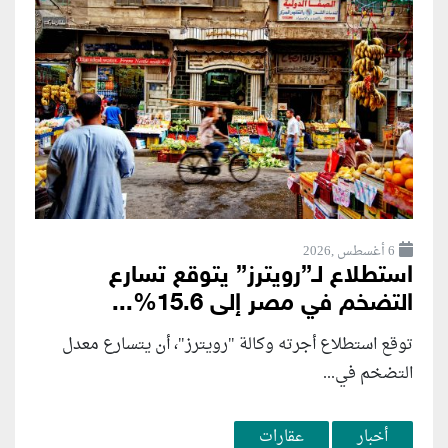
6 أغسطس ,2026
استطلاع لـ”رويترز” يتوقع تسارع
التضخم في مصر إلى 15.6%...
توقع استطلاع أجرته وكالة "رويترز"، أن يتسارع ‌معدل
التضخم في...
أخبار
عقارات