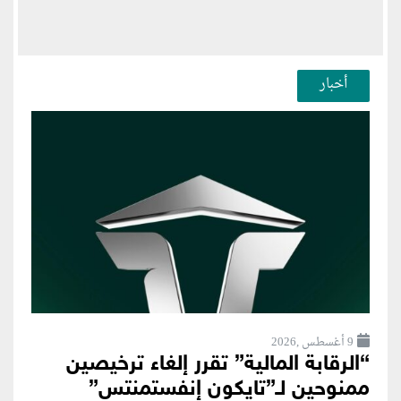
أخبار
9 أغسطس ,2026
“الرقابة المالية” تقرر إلغاء ترخيصين
ممنوحين لـ”تايكون إنفستمنتس”