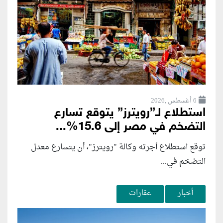
6 أغسطس ,2026
استطلاع لـ”رويترز” يتوقع تسارع
التضخم في مصر إلى 15.6%...
توقع استطلاع أجرته وكالة "رويترز"، أن يتسارع ‌معدل
التضخم في...
أخبار
عقارات