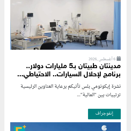
6 أغسطس ,2026
مدينتان طبيتان بـ5 مليارات دولار..
برنامج لإحلال السيارات.. الاحتياطي...
نشرة إيكونومي بلس تأتيكم برعاية العناوين الرئيسية
ترتيبات بين "المالية"...
إنفوجراف