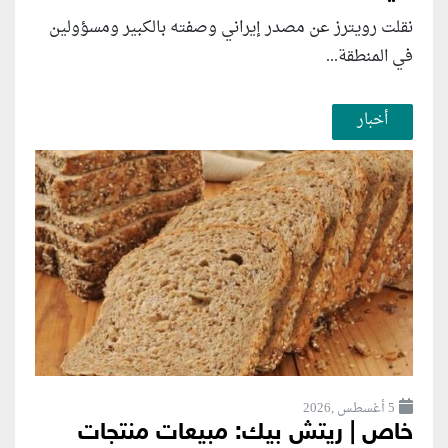
نقلت رويترز عن مصدر إيراني وصفته بالكبير ومسؤولين
في المنطقة...
أخبار
5 أغسطس ,2026
خاص | ريتش بيك: مبيعات منتجات