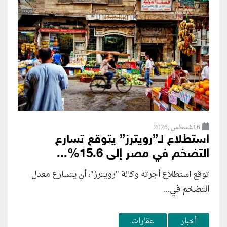
6 أغسطس ,2026
استطلاع لـ”رويترز” يتوقع تسارع
التضخم في مصر إلى 15.6%...
توقع استطلاع أجرته وكالة "رويترز"، أن يتسارع ‌معدل
التضخم في...
أخبار
عقارات