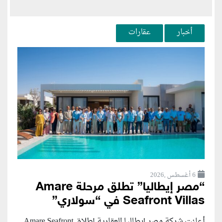
أخبار
عقارات
6 أغسطس ,2026
“مصر إيطاليا” تطلق مرحلة Amare
Seafront Villas في “سولاري”
أعلنت شركة مصر إيطاليا العقارية إطلاق Amare Seafront