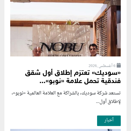
6 أغسطس ,2026
«سوديك» تعتزم إطلاق أول شقق
فندقية تحمل علامة «نوبو»...
تستعد شركة سوديك، بالشراكة مع العلامة العالمية «نوبو»،
لإطلاق أول...
أخبار