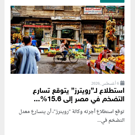
6 أغسطس ,2026
استطلاع لـ”رويترز” يتوقع تسارع
التضخم في مصر إلى 15.6%...
توقع استطلاع أجرته وكالة "رويترز"، أن يتسارع ‌معدل
التضخم في...