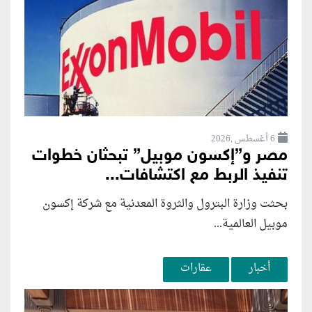
6 أغسطس ,2026
مصر و”إكسون موبيل” تبحثان خطوات
تنفيذ الربط مع اكتشافات...
بحثت وزارة البترول والثروة المعدنية مع شركة إكسون
موبيل العالمية...
أخبار
عقارات