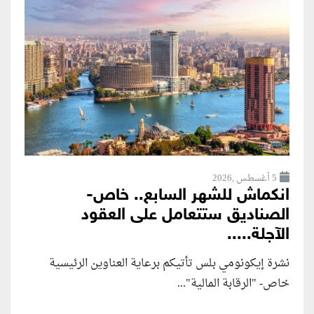
5 أغسطس ,2026
انكماش للشهر السابع.. خاص-
الصناديق ستتعامل على العقود
الآجلة.....
نشرة إيكونومي بلس تأتيكم برعاية العناوين الرئيسية
خاص- "الرقابة المالية"...