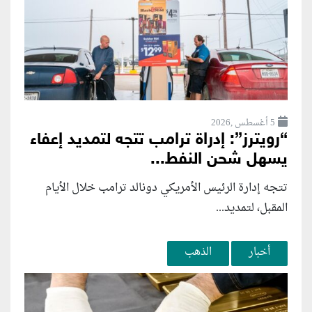
5 أغسطس ,2026
“رويترز”: إدراة ترامب تتجه لتمديد إعفاء
يسهل شحن النفط...
تتجه إدارة الرئيس الأمريكي دونالد ترامب خلال الأيام
المقبل، لتمديد...
أخبار
الذهب