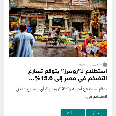
6 أغسطس ,2026
استطلاع لـ”رويترز” يتوقع تسارع
التضخم في مصر إلى 15.6%...
توقع استطلاع أجرته وكالة "رويترز"، أن يتسارع ‌معدل
التضخم في...
أخبار
عقارات