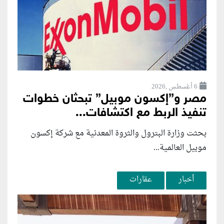
6 أغسطس ,2026
مصر و”إكسون موبيل” تبحثان خطوات
تنفيذ الربط مع اكتشافات...
بحثت وزارة البترول والثروة المعدنية مع شركة إكسون
موبيل العالمية...
أخبار
عقارات