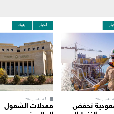
بار
أخبار
بنوك
6 أغسطس ,2026
عودية تخفض
معدلات الشمول