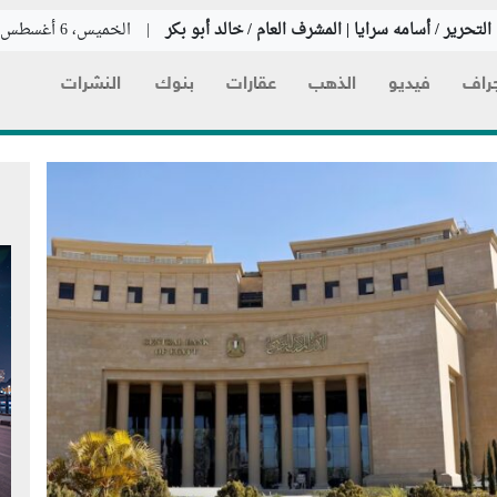
لتحرير / أسامه سرايا | المشرف العام / خالد أبو بكر
|
الخميس، 6 أغسطس 2026
راف
فيديو
الذهب
عقارات
بنوك
النشرات
عتزم
مصادر لرويترز: 
بقيمة
المقترح بسيطرة
إثنين
على دخول السف
يصعب تطبيقه
منذ ساعتين
لبنك
قالت أربعة مصادر في
زارة
لوكالة "رويترز" إن الات
ذات عائد
بين إيران وسلطنة عما