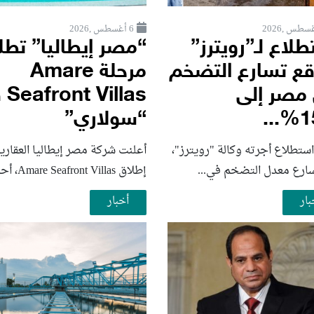
6 أغسطس ,2026
لاع لـ”رويترز”
“مصر إيطاليا” تط
قع تسارع التضخم
مرحلة Amare
مصر إلى
llas
15
“سولاري”
ستطلاع أجرته وكالة "رويترز"،
أعلنت شركة مصر إيطاليا العقاري
سارع ‌معدل التضخم في...
إطلاق Amare Seafront Villas، أحدث...
بار
أخبار