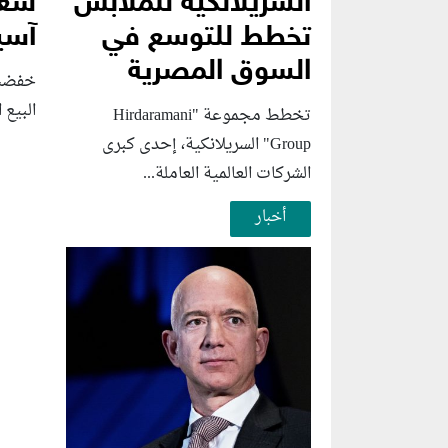
السريلانكية للملابس
سعر
تخطط للتوسع في
آسي
السوق المصرية
خفضت 
البيع 
تخطط مجموعة "Hirdaramani
Group" السريلانكية، إحدى كبرى
الشركات العالمية العاملة...
أخبار