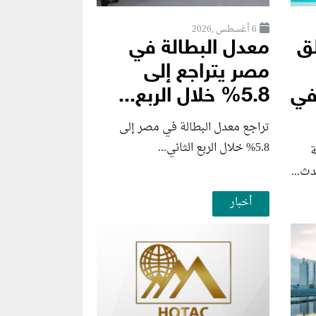
6 أغسطس ,2026
لق
معدل البطالة في
مصر يتراجع إلى
Seafront Vi في
5.8% خلال الربع...
تراجع معدل البطالة في مصر إلى
5.8% خلال الربع الثاني...
ة
أخبار