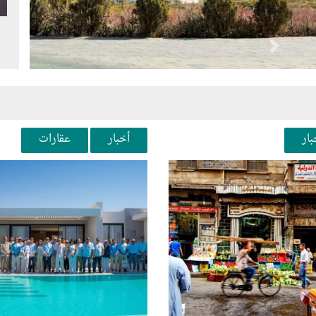
الثابت بقيمة إجمالية تبلغ 16.5 مليار
طهران السيطرة على ال
 وذلك
إلى الخليج عبر مضيق 
صعوبات كبيرة في…
Next
Pr
بار
أخبار
عقارات