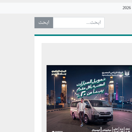
ابحث عن... :
الاتفاق
 إيران
ن لهرمز
 قطاع الشحن
فاق المقترح
ن، ويمنح