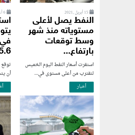
15 أبريل ,2021
6 أغسطس ,2026
النفط يصل لأعلى
استط
مستوياته منذ شهر
يتو
وسط توقعات
في 
بارتفاع...
.6%...
استقرت أسعار النفط اليوم الخميس
توقع ا
لتقترب من أعلى مستوى في...
أن يت
أخبار
أخ