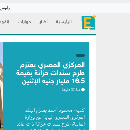
رئيس ا
الرئيسية
أخبار
حوارات
إنفوج
المركزي المصري ي
طرح سندات خزانة 
16.5 مليار جنيه ال
المقبل
منذ 37 دقيقة
كتب - محمود أحمد يعتزم ا
المركزي المصري، نيابة عن و
المالية، طرح سندات خزانة 