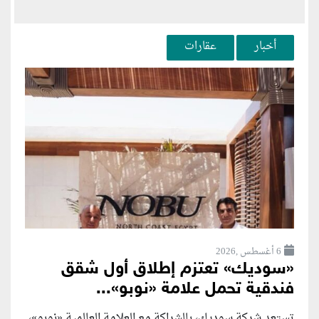
أخبار
عقارات
6 أغسطس ,2026
«سوديك» تعتزم إطلاق أول شقق
فندقية تحمل علامة «نوبو»...
تستعد شركة سوديك، بالشراكة مع العلامة العالمية «نوبو»،