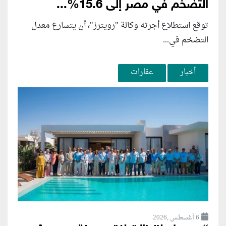
التضخم في مصر إلى 15.6%...
توقع استطلاع أجرته وكالة "رويترز"، أن يتسارع ‌معدل
التضخم في...
أخبار
عقارات
6 أغسطس ,2026