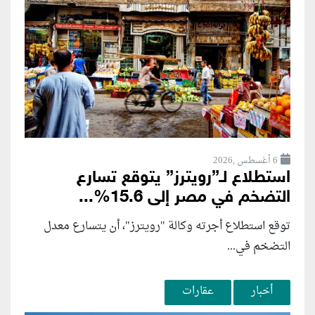
6 أغسطس ,2026
استطلاع لـ”رويترز” يتوقع تسارع
التضخم في مصر إلى 15.6%...
توقع استطلاع أجرته وكالة "رويترز"، أن يتسارع ‌معدل
التضخم في...
أخبار
عقارات