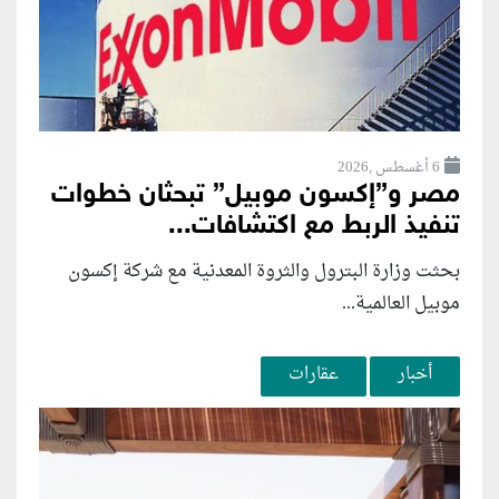
6 أغسطس ,2026
مصر و”إكسون موبيل” تبحثان خطوات
تنفيذ الربط مع اكتشافات...
بحثت وزارة البترول والثروة المعدنية مع شركة إكسون
موبيل العالمية...
أخبار
عقارات